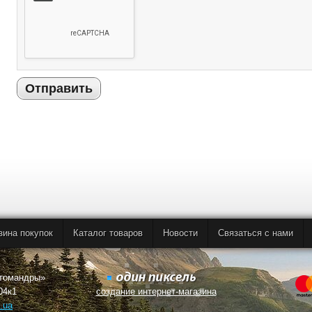
Отправить
зина покупок
Каталог товаров
Новости
Связаться с нами
втомандры»
04к1
создание интернет-магазина
.ua