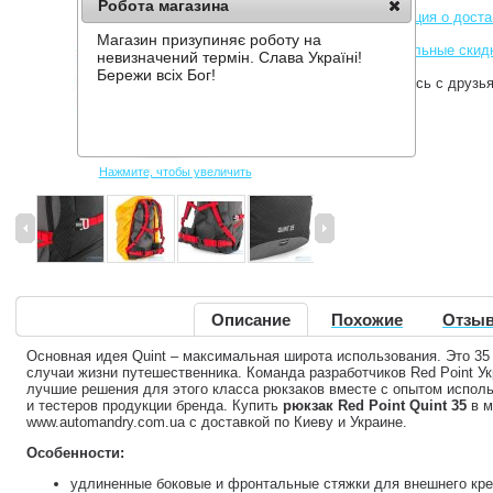
Робота магазина
Информация о доста
Магазин призупиняє роботу на
Накопительные скид
невизначений термін. Слава Україні!
Бережи всіх Бог!
Поделитесь с друзь
Нажмите, чтобы увеличить
Описание
Похожие
Отзыв
Основная идея Quint – максимальная широта использования. Это 35
случаи жизни путешественника. Команда разработчиков Red Point У
лучшие решения для этого класса рюкзаков вместе с опытом испол
и тестеров продукции бренда. Купить
рюкзак Red Point Quint 35
в м
www.automandry.com.ua с доставкой по Киеву и Украине.
Особенности:
удлиненные боковые и фронтальные стяжки для внешнего креп