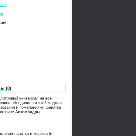
вке
ки
ями!
ы (0)
 литровый универсал на все
краина объединила в этой модели
ьзования и пожеланиями фанатов
агазине
Автомандры
ления палатки и коврика (и