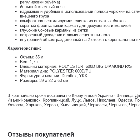
регулировки объёма)
большой съемный пояс
надежные и удобные в использовании пряжки «крюки» на стяж
внешнего груза
комфортная вентилируемая спинка из сетчатых блоков
скрытый фронтальный карман для документов и мелочей
глубокие боковые карманы из сетки
встроенный дождевик с люминесцентным лого
внутренний объем разделённый на 2 отсека с фронтальным в
Характеристики:
Объем: 35 л
Вес: 1,7 кг
Внешний материал: POLYESTER 600D BIG DIAMOND R/S
Материал дна: POLYESTER 600D/PU
Фурнитура и молнии: Duraflex, YKK
Размеры: 39 х 22 х 60 см
В кратчайшие сроки доставим по Киеву и всей Украине - Винница, Д
Ивано-Франковск, Кропивницкий, Луцк, Львов, Николаев, Одесса, По
Ужгород, Харьков, Херсон, Хмельницкий, Черкассы, Чернигов, Черн
Отзывы покупателей