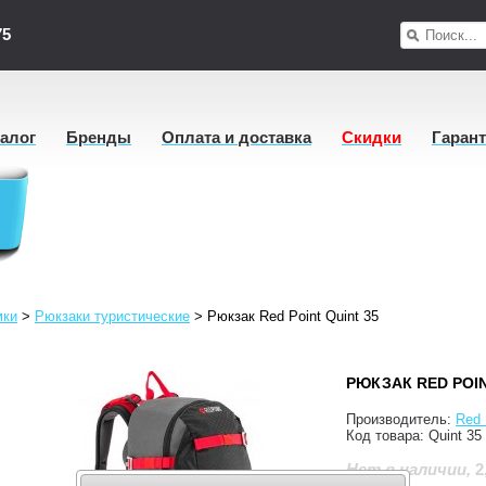
75
талог
Бренды
Оплата и доставка
Скидки
Гаран
мки
>
Рюкзаки туристические
>
Рюкзак Red Point Quint 35
РЮКЗАК RED POIN
Производитель:
Red 
Код товара:
Quint 35
2
Нет в наличии
,