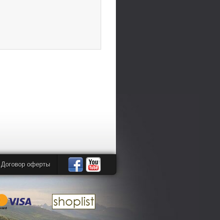
Договор оферты
Автомандры
Автомандры
в
в
Facebook
YouTube