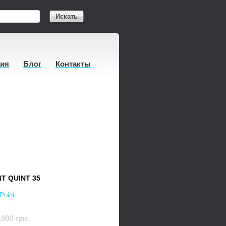
Искать
тия
Блог
Контакты
T QUINT 35
Point
,000 грн.