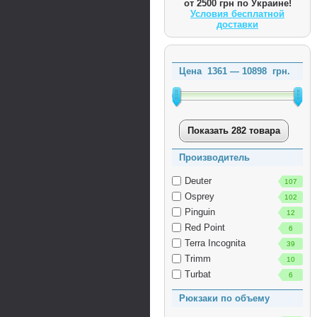
от 2500 грн по Украине!
Условия бесплатной
доставки
Цена
1361
—
10898
грн.
Показать 282 товара
Производитель
Deuter
107
Osprey
102
Pinguin
12
Red Point
6
Terra Incognita
39
Trimm
10
Turbat
6
Рюкзаки по объему