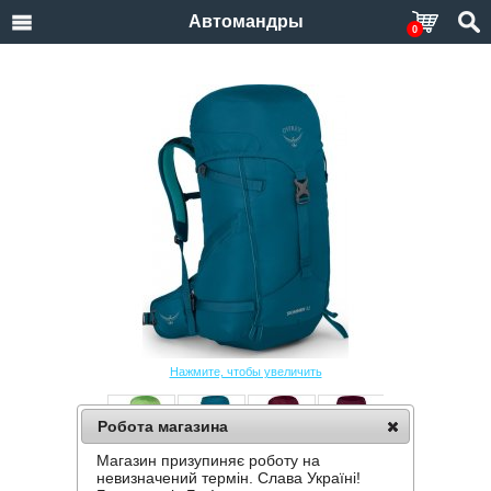
Автомандры
0
Нажмите, чтобы увеличить
Робота магазина
Магазин призупиняє роботу на
РЮКЗАК OSPREY SKIMMER 32
невизначений термін. Слава Україні!