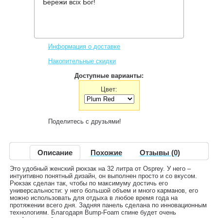
Бережи всіх Бог!
Производитель:
Osprey
Код товара:
Skimmer 32
3,800 грн.
Нет в наличии
,
Информация о доставке
Накопительные скидки
Доступные варианты:
Цвет:
Поделитесь с друзьями!
Описание
Похожие
Отзывы (0)
Это удобный женский рюкзак на 32 литра от Osprey. У него –
интуитивно понятный дизайн, он выполнен просто и со вкусом.
Рюкзак сделан так, чтобы по максимуму достичь его
универсальности: у него большой объем и много карманов, его
можно использовать для отдыха в любое время года на
протяжении всего дня. Задняя панель сделана по инновационным
технологиям. Благодаря Bump-Foam спине будет очень