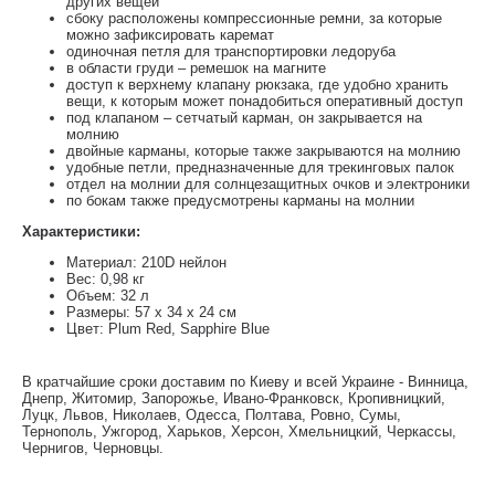
других вещей
сбоку расположены компрессионные ремни, за которые
можно зафиксировать каремат
одиночная петля для транспортировки ледоруба
в области груди – ремешок на магните
доступ к верхнему клапану рюкзака, где удобно хранить
вещи, к которым может понадобиться оперативный доступ
под клапаном – сетчатый карман, он закрывается на
молнию
двойные карманы, которые также закрываются на молнию
удобные петли, предназначенные для трекинговых палок
отдел на молнии для солнцезащитных очков и электроники
по бокам также предусмотрены карманы на молнии
Характеристики:
Материал: 210D нейлон
Вес: 0,98 кг
Объем: 32 л
Размеры: 57 х 34 х 24 см
Цвет: Plum Red, Sapphire Blue
В кратчайшие сроки доставим по Киеву и всей Украине - Винница,
Днепр, Житомир, Запорожье, Ивано-Франковск, Кропивницкий,
Луцк, Львов, Николаев, Одесса, Полтава, Ровно, Сумы,
Тернополь, Ужгород, Харьков, Херсон, Хмельницкий, Черкассы,
Чернигов, Черновцы.