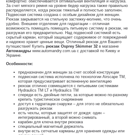
комфортно: обеспечивается оптимальная вентиляция и нагрузка.
За счет мягкого ремня на уровне бедер нагрузка также правильно
распределяется, когда рюкзак тяжелый и полностью заполнен.
Подвесная система создана с особым дизайном для женщин.
Рюкзак закрывается на стильную застежку-молнию, что очень
удобно. Внешнее отделение для гидратации – отличная
возможность помещать помещать питьевую систему в рюкзак, не
разгружая его предварительно. Над подвесной системой есть
скрытый карман, который защищает содержимое от повреждений
и надежно хранит ценные вещи. Отличный рюкзак для Вашего
путешествия! Купить
рюкзак Osprey Skimmer 32
в магазине
Автомандры
www.automandry.com.ua с доставкой по Киеву и
Украине.
Особенности:
предназначен для женщин за счет особой конструкции
подвесная система исполнена по технологии Airscape TM,
которая предусматривает вспененную вентиляцию
рюкзак отлично совмещается с питьевыми системами
Hydraulics TM LT и Hydraulics TM
спереди есть двойные петли, за которые можно по-разному
крепить туристическое снаряжение
доступ к гидратации снаружи – для этого не обязательно
разгружать рюкзак
есть чехлы, которые защитят от дождя: один –
интегрированный, а второй можно снимать
карабин для ключа внутри рюкзака
специальный магнитный держатель
внутри есть сетчатые карманы для хранения одежды или