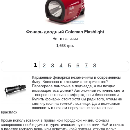
Фонарь диодный Coleman Flashlight
Нет в наличии
1,668 грн.
1
2
3
4
5
6
7
8
Карманные фонарики незаменимы в современном
быту. Внезапно отключили электричество?
Перегорела лампочка в подъезде, а вы поздно
возвращаетесь домой? Автономный источник света
– вопрос не только комфорта, но и безопасности.
Купить фонарик стоит хотя бы ради того, чтобы не
споткнуться на темной лестнице. Да и возможная
опасность в ночном переулке не застанет вас
врасплох.
Кроме использования в привычной городской жизни, фонари
совершенно необходимы в туристическом путешествии. Найти ночью
в палатке нужную вещь или осветить край поляны, откуда вдруг