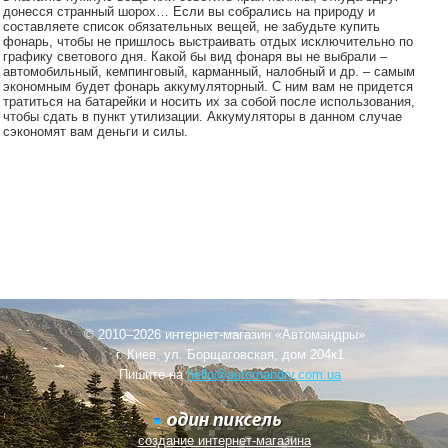
донесся странный шорох… Если вы собрались на природу и
составляете список обязательных вещей, не забудьте купить
фонарь, чтобы не пришлось выстраивать отдых исключительно по
графику светового дня. Какой бы вид фонаря вы не выбрали –
автомобильный, кемпинговый, карманный, налобный и др. – самым
экономным будет фонарь аккумуляторный. С ним вам не придется
тратиться на батарейки и носить их за собой после использования,
чтобы сдать в пункт утилизации. Аккумуляторы в данном случае
сэкономят вам деньги и силы.
© 2010–2026 интернет-магазин «Автомандры»
г. Киев, ул. Борщаговская, дом 204к1
Пишите на
hello@automandry.com.ua
создание интернет-магазина