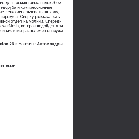
ие для треккинговых палок Stow-
 ледоруба и компрессионные
ые легко использовать на ходу,
 перекуса. Сверху рюкзака есть
овной отдел на молнии. Спереди
PowerMesh, которая подойдет для
вой системы расположен снаружи
alon 26
в магазине
Автомандры
анатомии