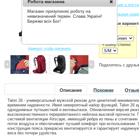
Робота магазина
Информация о доста
Магазин призупиняє роботу на
Накопительные скид
невизначений термін. Слава Україні!
Бережи всіх Бог!
Доступные вариант
Цвет:
Размер спинки:
Нажмите, чтобы увеличить
Поделитесь с друзь
Описание
Похожие
Отзыв
Talon 26 - универсальный мужской рюкзак для ценителей минимализ
временем надежности. Имея невероятный набор функций, Talon 26 
однодневных путешествий и веловылазок. Обновленная версия рюкзак
высококачественного переработанного нейлона высокой прочности. 
системой вентиляции Airscape, имеющий ребра из пены в сочетании
поток воздуха и обеспечивает лучший комфорт при использовании.
конструкция пояса прекрасно вентилируется и гарантирует надежн
веса без потери удобства.