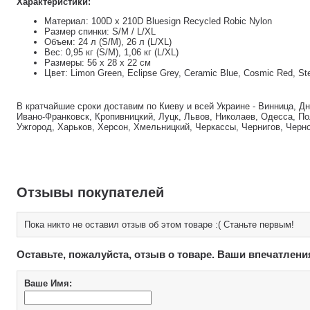
Характеристики:
Материал: 100D x 210D Bluesign Recycled Robic Nylon
Размер спинки: S/M / L/XL
Объем: 24 л (S/M), 26 л (L/XL)
Вес: 0,95 кг (S/M), 1,06 кг (L/XL)
Размеры: 56 х 28 х 22 см
Цвет: Limon Green, Eclipse Grey, Ceramic Blue, Cosmic Red, Ste
В кратчайшие сроки доставим по Киеву и всей Украине - Винница, Д
Ивано-Франковск, Кропивницкий, Луцк, Львов, Николаев, Одесса, По
Ужгород, Харьков, Херсон, Хмельницкий, Черкассы, Чернигов, Черн
Отзывы покупателей
Пока никто не оставил отзыв об этом товаре :( Станьте первым!
Оставьте, пожалуйста, отзыв о товаре. Ваши впечатлени
Ваше Имя: