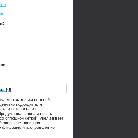
вке
ки
ы:
ями!
ы (0)
ма, легкости и испытанной
идеально подходит для
а изготовлена ​​из
Продуманная спина и пояс с
 со сплошной сеткой, увеличивает
 Усовершенствованная
ую фиксацию и распределение