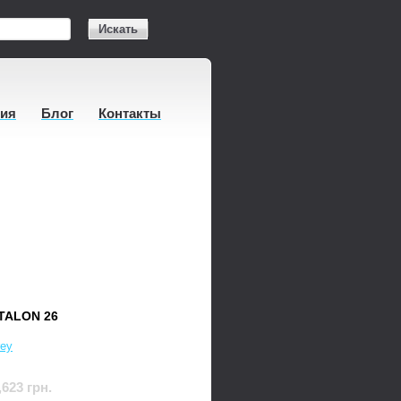
Искать
тия
Блог
Контакты
TALON 26
ey
,623 грн.