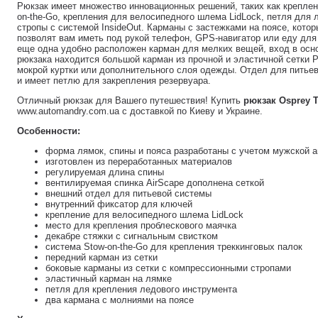
Рюкзак имеет множество инновационных решений, таких как креплен
on-the-Go, крепления для велосипедного шлема LidLock, петля для
стропы с системой InsideOut. Карманы с застежками на поясе, котор
позволят вам иметь под рукой телефон, GPS-навигатор или еду для
еще одна удобно расположен карман для мелких вещей, вход в осн
рюкзака находится большой карман из прочной и эластичной сетки 
мокрой куртки или дополнительного слоя одежды. Отдел для питье
и имеет петлю для закрепления резервуара.
Отличный рюкзак для Вашего путешествия! Купить
рюкзак Osprey T
www.automandry.com.ua с доставкой по Киеву и Украине.
Особенности:
форма лямок, спины и пояса разработаны с учетом мужской 
изготовлен из переработанных материалов
регулируемая длина спины
вентилируемая спинка AirScape дополнена сеткой
внешний отдел для питьевой системы
внутренний фиксатор для ключей
крепление для велосипедного шлема LidLock
место для крепления проблескового маячка
декабре стяжки с сигнальным свистком
система Stow-on-the-Go для крепления треккинговых палок
передний карман из сетки
боковые карманы из сетки с компрессионными стропами
эластичный карман на лямке
петля для крепления ледового инструмента
два кармана с молниями на поясе