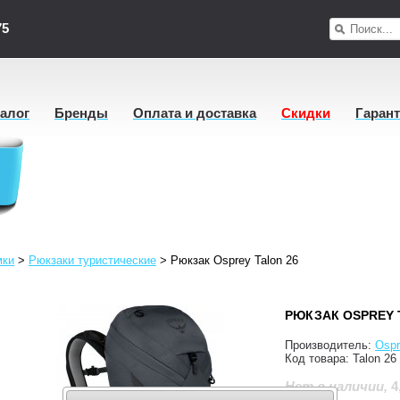
75
талог
Бренды
Оплата и доставка
Скидки
Гаран
мки
>
Рюкзаки туристические
>
Рюкзак Osprey Talon 26
РЮКЗАК OSPREY 
Производитель:
Ospr
Код товара:
Talon 26
4
Нет в наличии
,