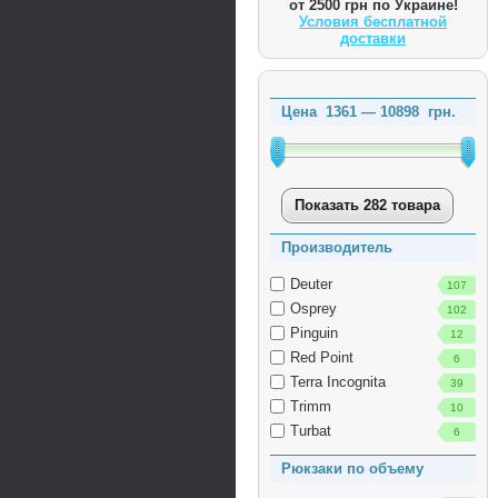
от 2500 грн по Украине!
Условия бесплатной
доставки
Цена
1361
—
10898
грн.
Показать 282 товара
Производитель
Deuter
107
Osprey
102
Pinguin
12
Red Point
6
Terra Incognita
39
Trimm
10
Turbat
6
Рюкзаки по объему