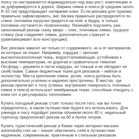
поясу он настраивается индивидуально под ваш рост, комплекцию и
не деформируется в дороге. Ширина лямок и пояса (в среднем около
8–10 см) предотвращает натирание кожи. Если рюкзаки для туризма
правильно зафиксировать, вес багажа правильно распределится по
спине: половина нагрузки придется на пояс и бедра, и только
половина «останется» позвоночнику. Начинайте подгонять уже
заполненный рюкзак снизу вверх – пояс, плечевые лямки, грудную
стяжку (она соединяет лямки, дополнительно страхует и
уравновешивает всю конструкцию).
Вес рюкзака зависит не только от содержимого, но и от материалов,
из которых он пошит. Например, кордура – прочная
высокотехнологичная ткань, водоотталкивающая, устойчивая к
высоким температурам, но дорогая и сравнительно тяжелая.
Оксфорд – дешевле и легче кордуры, но тоньше и не обладает ее
свойствами. Самые бюджетные ткани для рюкзаков – нейлон и
полиэстер. Места крепления лямок, ручек, пояса должны быть
дополнительно усилены и надежно прострочены. В местах, где
рюкзак прилегает к телу (спинка, внутренняя поверхность плечевых
лямок и пояса) используют мембранные ткани, способные отводить с
кожи пот и регулировать теплообмен.
Купить походный рюкзак стоит только после того, как вы точно
определитесь, в каком путешествии будете его использовать. Для
уикенда в лесу подойдет рюкзак объемом около 40 л, недельный
турпоход предполагает рюкзак на 60 и более литров.
Купить туристический рюкзак в Киеве через интернет-магазин
automandry.com.ua – значит обеспечить себя в путешествии
надежным, современным, практичным и стильным рюкзаком.