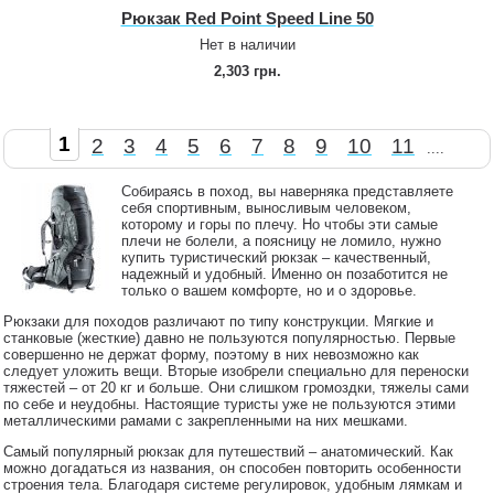
Рюкзак Red Point Speed Line 50
Нет в наличии
2,303 грн.
1
2
3
4
5
6
7
8
9
10
11
....
Собираясь в поход, вы наверняка представляете
себя спортивным, выносливым человеком,
которому и горы по плечу. Но чтобы эти самые
плечи не болели, а поясницу не ломило, нужно
купить туристический рюкзак – качественный,
надежный и удобный. Именно он позаботится не
только о вашем комфорте, но и о здоровье.
Рюкзаки для походов различают по типу конструкции. Мягкие и
станковые (жесткие) давно не пользуются популярностью. Первые
совершенно не держат форму, поэтому в них невозможно как
следует уложить вещи. Вторые изобрели специально для переноски
тяжестей – от 20 кг и больше. Они слишком громоздки, тяжелы сами
по себе и неудобны. Настоящие туристы уже не пользуются этими
металлическими рамами с закрепленными на них мешками.
Самый популярный рюкзак для путешествий – анатомический. Как
можно догадаться из названия, он способен повторить особенности
строения тела. Благодаря системе регулировок, удобным лямкам и