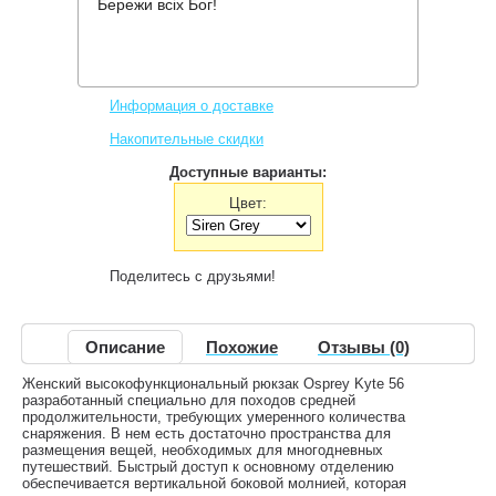
Бережи всіх Бог!
Производитель:
Osprey
Код товара:
Kyte 56
6,274 грн.
Нет в наличии
,
Информация о доставке
Накопительные скидки
Доступные варианты:
Цвет:
Поделитесь с друзьями!
Описание
Похожие
Отзывы (0)
Женский высокофункциональный рюкзак Osprey Kyte 56
разработанный специально для походов средней
продолжительности, требующих умеренного количества
снаряжения. В нем есть достаточно пространства для
размещения вещей, необходимых для многодневных
путешествий. Быстрый доступ к основному отделению
обеспечивается вертикальной боковой молнией, которая