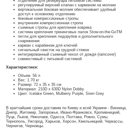
отделение для резервуара питьевой системы
регулируемый верхний клапан с карманом на молнии
вертикальная боковая молния обеспечивает удобный
доступ к основному отделению
боковые компрессионные стропы
внутренняя компрессионная стропа
съемные стропы для крепления коврика
система крепления трекинговых палок Stow-on-the-GoТМ
петли для крепления ледорубов и дополнительного
снаряжения
карман с карабином для ключей
сигнальный свисток на грудной стяжке
интегрированный съемный чехол от дождя (raincover)
совместимый с питьевой системой
Характеристики:
Объем: 56 л
Вес: 1.70 кг
Размер: 72 x 35 x 35 см
Материал: 210D x 630D Nylon Dobby
Цвет: Icelake Green, Mulberry Purple, Siren Grey
В кратчайшие сроки доставим по Киеву и всей Украине - Винница,
Днепр, Житомир, Запорожье, Ивано-Франковск, Кропивницкий,
Луцк, Львов, Николаев, Одесса, Полтава, Ровно, Сумы,
Тернополь, Ужгород, Харьков, Херсон, Хмельницкий, Черкассы,
Чернигов, Черновцы.