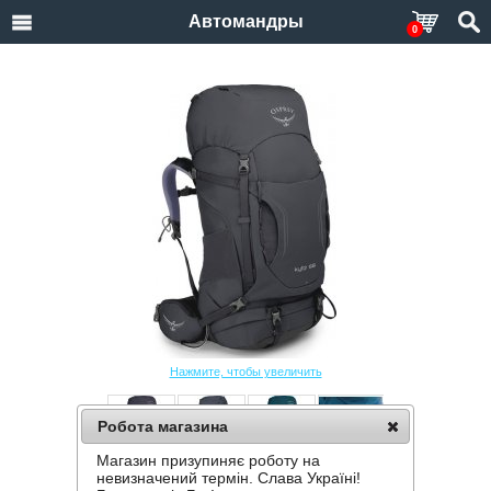
Автомандры
0
Нажмите, чтобы увеличить
Робота магазина
Магазин призупиняє роботу на
РЮКЗАК OSPREY KYTE 56
невизначений термін. Слава Україні!