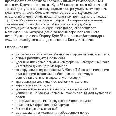
простирается от верхнего клапана к нижним компрессионным
стропам. Кроме того, рюкзак Kyte 56 оснащен верхней и нижней
точкой доступа к основному отделению, регулируемым верхним
клапаном, а также большим количеством функциональных
отделений и креплений, предназначенных для нужного в пешем
туризме оборудования и аксессуаров. Проверенная временем
технология спинки AirScapeТМ в сочетании с удобной
конструкцией лямок и набедренного пояса, обеспечивает
максимальный комфорт даже во время переноса большого
веса. Купить
рюкзак Osprey Kyte 56
в магазине
Автомандры
www.automandry.com.ua с доставкой по Киеву и Украине.
Особенности:
разработан с учетом особенностей строения женского тела
спинка регулируется по высоте
удобные плечевые лямки и комфортный набедренный пояс
из мягкого дышащего материала
конструaкция задней панели AirScapeТМ со специальными
рельефными вставками, обеспечивает отличную
вентиляцию спины и идеальную посадку
три варианта доступа к основному отделению
вертикальная загрузка
тканевые боковые карманы со стяжкой InsideOutТМ
усиленные нейлоном карманы PowerMeshТМ для бутылок с
водой
отсек для спальника с внутренней перегородкой
эластичный фронтальный карман
боковой карман с молнией
два кармана на молнии на набедренном поясе