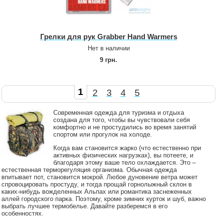
Грелки для рук Grabber Hand Warmers
Нет в наличии
9 грн.
1
2
3
4
5
Современная одежда для туризма и отдыха
создана для того, чтобы вы чувствовали себя
комфортно и не простудились во время занятий
спортом или прогулок на холоде.
Когда вам становится жарко (что естественно при
активных физических нагрузках), вы потеете, и
благодаря этому ваше тело охлаждается. Это –
естественная терморегуляция организма. Обычная одежда
впитывает пот, становится мокрой. Любое дуновение ветра может
спровоцировать простуду, и тогда прощай горнолыжный склон в
каких-нибудь вожделенных Альпах или романтика заснеженных
аллей городского парка. Поэтому, кроме зимних курток и шуб, важно
выбрать лучшее термобелье. Давайте разберемся в его
особенностях.