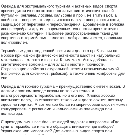
Одежда для экстремального туризма и активных видов спорта
производится из высокотехнологичных синтетических тканей.
Футболки, регланы, лосины, кальсоны и проч. не впитывают, а
наоборот – вовремя отводят лишнюю влагу с поверхности кожи,
защищают от перегрева и переохлаждения. Добавление в волокна
ионов серебра и другие современные технологии препятствуют
размножению бактерий. Наиболее распространенные ткани для
спортивного термобелья – эластан, лайкра, полиэстер, полиамид,
полипропилен.
Термобелье для ежедневной носки или долгого пребывания на
морозе при низкой физической активности шьют из натуральных
материалов – хлопка и шерсти. К ним могут быть добавлены
синтетические волокна – для эластичности и прочности.
Согревающие свойства натуральной шерсти незаменимы зимой
(например, для охотников, рыбаков), а также очень комфортны для
сна.
Одежда для горного туризма – преимущественно синтетическая. В
долгом сложном походе важны не только тепло- и
влагопроводимость термобелья, но и его вес. Хлопок хорошо
впитывает влагу, но становится тяжелым и долго сохнет, поэтому
здесь не годится. А вот легкое белье из мериносовой шерсти может
конкурировать с регланами и кальсонами из полиамида или
полиэстера.
С приходом зимы все больше людей задаются вопросами: «Где
купить термобелье и на что обращать внимание при выборе?
Украинское или импортное? Для активных видов спорта или