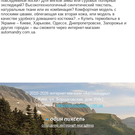
повседневной носки? Для мягкой зимы или суровых полярных
экспедиций? Высокотехнологичный синтетический текстиль,
натуральные ткани или их комбинация? Комфортная модель с
плоскими швами, облегающая как вторая кожа, или модель в
качестве удобного домашнего костюма?..» Купить термобелье в
Украине – Киеве, Харькове, Одессе, Днепропетровске, Запорожье и
других городах – вы сможете через интернет-магазин
automandry.com.ua
© 2010–2026 интернет-магазин «Автомандры»
г. Киев, ул. Борщаговская, дом 204к1
Пишите на
hello@automandry.com.ua
создание интернет-магазина