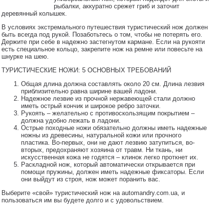
рыбалки, аккуратно срежет гриб и заточит
деревянный колышек.
В условиях экстремального путешествия туристический нож должен
быть всегда под рукой. Позаботьтесь о том, чтобы не потерять его.
Держите при себе в надежно застегнутом кармане. Если на рукояти
есть специальное кольцо, закрепите нож на ремне или повесьте на
шнурке на шею.
ТУРИСТИЧЕСКИЕ НОЖИ: 5 ОСНОВНЫХ ТРЕБОВАНИЙ
Общая длина должна составлять около 20 см. Длина лезвия
приблизительно равна ширине вашей ладони.
Надежное лезвие из прочной нержавеющей стали должно
иметь острый кончик и широкое ребро заточки.
Рукоять – желательно с противоскользящим покрытием –
должна удобно лежать в ладони.
Острые походные ножи обязательно должны иметь надежные
ножны из древесины, натуральной кожи или прочного
пластика. Во-первых, они не дают лезвию затупиться, во-
вторых, предохраняют хозяина от травм. Ни ткань, ни
искусственная кожа не годятся – клинок легко проткнет их.
Раскладной нож, который автоматически открывается при
помощи пружины, должен иметь надежные фиксаторы. Если
они выйдут из строя, нож может поранить вас.
Выберите «свой» туристический нож на automandry.com.ua, и
пользоваться им вы будете долго и с удовольствием.