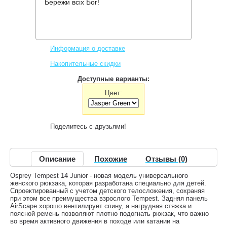
Бережи всіх Бог!
Производитель:
Osprey
Код товара:
Tempest 14 Jr
2,972 грн.
Нет в наличии
,
Информация о доставке
Накопительные скидки
Доступные варианты:
Цвет:
Поделитесь с друзьями!
Описание
Похожие
Отзывы (0)
Osprey Tempest 14 Junior - новая модель универсального
женского рюкзака, которая разработана специально для детей.
Спроектированный с учетом детского телосложения, сохраняя
при этом все преимущества взрослого Tempest. Задняя панель
AirScape хорошо вентилирует спину, а нагрудная стяжка и
поясной ремень позволяют плотно подогнать рюкзак, что важно
во время активного движения в походе или катании на