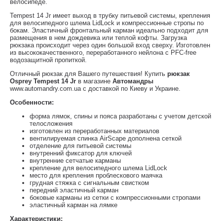
велосипеде.
Tempest 14 Jr имеет выход в трубку питьевой системы, крепления
для велосипедного шлема LidLock и компрессионные стропы по
бокам. Эластичный фронтальный карман идеально подходит для
размещения в нем дождевика или теплой кофты. Загрузка
рюкзака происходит через один большой вход сверху. Изготовлен
из высококачественного, переработанного нейлона с PFC-free
водозащитной пропиткой.
Отличный рюкзак для Вашего путешествия! Купить
рюкзак
Osprey Tempest 14 Jr
в магазине
Автомандры
www.automandry.com.ua с доставкой по Киеву и Украине.
Особенности:
форма лямок, спины и пояса разработаны с учетом детской
телосложения
изготовлен из переработанных материалов
вентилируемая спинка AirScape дополнена сеткой
отделение для питьевой системы
внутренний фиксатор для ключей
внутренние сетчатые карманы
крепление для велосипедного шлема LidLock
место для крепления проблескового маячка
грудная стяжка с сигнальным свистком
передний эластичный карман
боковые карманы из сетки с компрессионными стропами
эластичный карман на лямке
Характеристики: