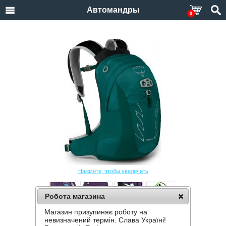
Автомандры
0
Нажмите, чтобы увеличить
Робота магазина
Магазин призупиняє роботу на
РЮКЗАК OSPREY TEMPEST 14 JR
невизначений термін. Слава Україні!