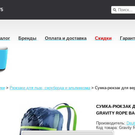
75
талог
Бренды
Оплата и доставка
Скидки
Гаран
мки
>
Рюкзаки для лыж, сноуборда и альпинизма
>
Сумка-рюкзак для вер
СУМКА-РЮКЗАК Д
GRAVITY ROPE B
Производитель:
Deut
Код товара:
Gravity 