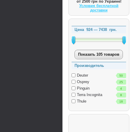
от 2500 грн по Украине!
Условия бесплатной
доставки
Цена
924
—
7438
грн.
Показать 105 товаров
Производитель
Deuter
50
Osprey
25
Pinguin
4
Terra Incognita
8
Thule
18