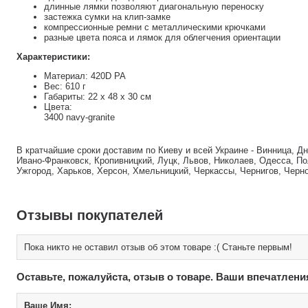
длинные лямки позволяют диагональную переноску
застежка сумки на клип-замке
компрессионные ремни с металлическими крючками
разные цвета пояса и лямок для облегчения ориентации
Характеристики:
Материал: 420D PA
Вес: 610 г
Габариты: 22 х 48 х 30 см
Цвета:
3400 navy-granite
В кратчайшие сроки доставим по Киеву и всей Украине - Винница, Д
Ивано-Франковск, Кропивницкий, Луцк, Львов, Николаев, Одесса, По
Ужгород, Харьков, Херсон, Хмельницкий, Черкассы, Чернигов, Черн
Отзывы покупателей
Пока никто не оставил отзыв об этом товаре :( Станьте первым!
Оставьте, пожалуйста, отзыв о товаре. Ваши впечатлени
Ваше Имя: