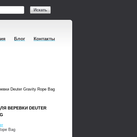
Искать
тия
Блог
Контакты
евки Deuter Gravity Rope Bag
ЛЯ ВЕРЕВКИ DEUTER
AG
er
Rope Bag