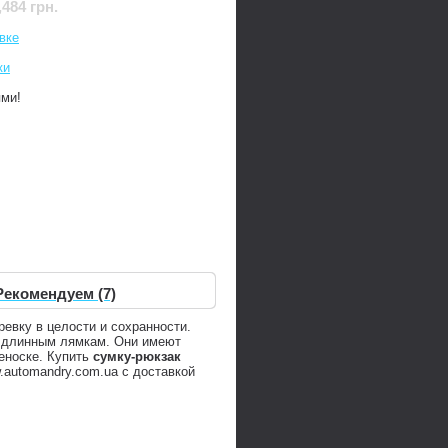
,484 грн.
вке
ки
ями!
Рекомендуем (7)
евку в целости и сохранности.
я длинным лямкам. Они имеют
реноске. Купить
сумку-рюкзак
automandry.com.ua с доставкой