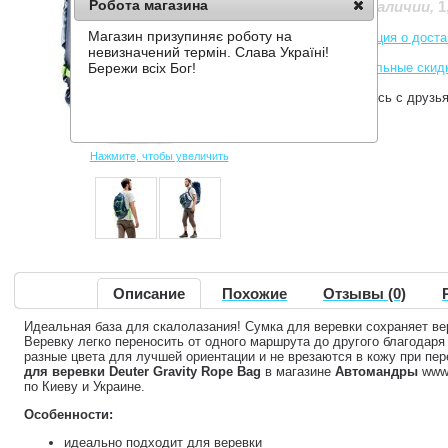
Робота магазина
1
Нет в наличии
,
Магазин призупиняє роботу на
Информация о доста
невизначений термін. Слава Україні!
Накопительные скид
Бережи всіх Бог!
Поделитесь с друзь
Нажмите, чтобы увеличить
Описание
Похожие
Отзывы (0)
Идеальная база для скалолазания! Сумка для веревки сохраняет вер
Веревку легко переносить от одного маршрута до другого благодар
разные цвета для лучшей ориентации и не врезаются в кожу при пе
для веревки Deuter Gravity Rope Bag
в магазине
Автомандры
www.
по Киеву и Украине.
Особенности:
идеально подходит для веревки