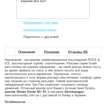
Бережи всіх Бог!
Производитель:
Deuter
Код товара:
Guide 42+ EL
5,460 грн.
Нет в наличии
,
Информация о доставке
Накопительные скидки
Поделитесь с друзьями!
Описание
Похожие
Отзывы (0)
Назначение - альпинизм, комбинированные восхождения ROCK &
ICE, высокогорный туризм, скалолазание. Рюкзаки серии Guide
рассчитаны на суровое обращение – на такой рюкзак можно сесть
во время привала на снегу, в нём можно носить всё ваше
металлическое альпснаряжение. Зауженная, плотно
прилегающего к телу форма рюкзака обеспечивает комфорт даже
при лазании на сложном рельефе. Гибкий анатомический
набедренный пояс Vari Flex позволяет сохранить свободу
движений. Отличный рюкзак для Вашего путешествия! Купить
рюкзак Deuter Guide 42+ EL
в магазине
Автомандры
www.automandry.com.ua с доставкой по Киеву и Украине.
Особенности: