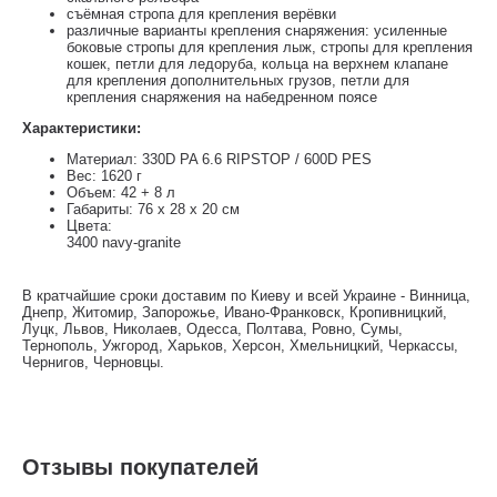
съёмная стропа для крепления верёвки
различные варианты крепления снаряжения: усиленные
боковые стропы для крепления лыж, стропы для крепления
кошек, петли для ледоруба, кольца на верхнем клапане
для крепления дополнительных грузов, петли для
крепления снаряжения на набедренном поясе
Характеристики:
Материал: 330D PA 6.6 RIPSTOP / 600D PES
Вес: 1620 г
Объем: 42 + 8 л
Габариты: 76 x 28 x 20 см
Цвета:
3400 navy-granite
В кратчайшие сроки доставим по Киеву и всей Украине - Винница,
Днепр, Житомир, Запорожье, Ивано-Франковск, Кропивницкий,
Луцк, Львов, Николаев, Одесса, Полтава, Ровно, Сумы,
Тернополь, Ужгород, Харьков, Херсон, Хмельницкий, Черкассы,
Чернигов, Черновцы.
Отзывы покупателей