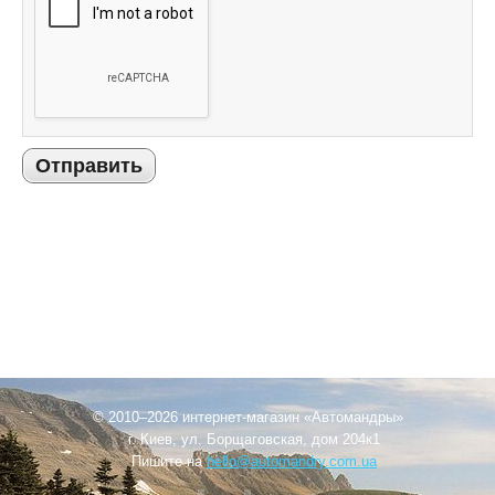
Отправить
© 2010–2026 интернет-магазин «Автомандры»
г. Киев, ул. Борщаговская, дом 204к1
Пишите на
hello@automandry.com.ua