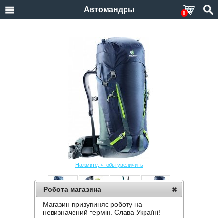
Автомандры
0
Нажмите, чтобы увеличить
Робота магазина
Магазин призупиняє роботу на
РЮКЗАК DEUTER GUIDE 42+ EL
невизначений термін. Слава Україні!