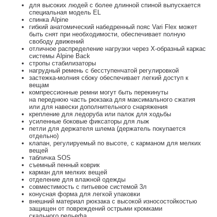
для высоких людей с более длинной спиной выпускается
специальная модель EL
спинка Alpine
гибкий анатомический набедренный пояс Vari Flex может
быть снят при необходимости, обеспечивает полную
свободу движений
отличное распределение нагрузки через X-образный каркас
системы Alpine Back
стропы стабилизаторы
нагрудный ремень с бесступенчатой регулировкой
застежка-молния сбоку обеспечивает легкий доступ к
вещам
компрессионные ремни могут быть перекинуты
на переднюю часть рюкзака для максимального сжатия
или для навески дополнительного снаряжения
крепление для ледоруба или палок для ходьбы
усиленные боковые фиксаторы для лыж
петли для держателя шлема (держатель покупается
отдельно)
клапан, регулируемый по высоте, с карманом для мелких
вещей
табличка SOS
съемный пенный коврик
карман для мелких вещей
отделение для влажной одежды
совместимость с питьевое системой 3л
конусная форма для легкой упаковки
внешний материал рюкзака с высокой износостойкостью
защищен от повреждений острыми кромками
скального рельефа