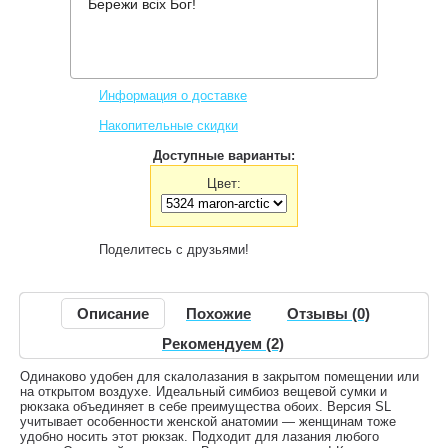
Бережи всіх Бог!
Производитель:
Deuter
Код товара:
Gravity Motion SL
2,884 грн.
Нет в наличии
,
Информация о доставке
Накопительные скидки
Доступные варианты:
Цвет:
Поделитесь с друзьями!
Описание
Похожие
Отзывы (0)
Рекомендуем (2)
Одинаково удобен для скалолазания в закрытом помещении или
на открытом воздухе. Идеальный симбиоз вещевой сумки и
рюкзака объединяет в себе преимущества обоих. Версия SL
учитывает особенности женской анатомии — женщинам тоже
удобно носить этот рюкзак. Подходит для лазания любого