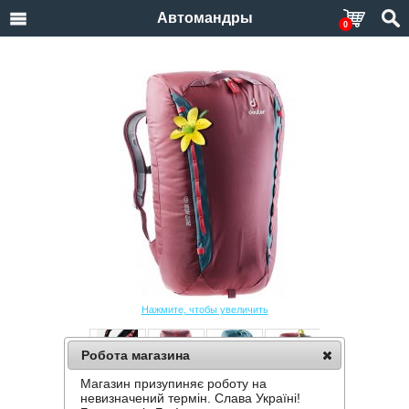
Автомандры
0
Нажмите, чтобы увеличить
Робота магазина
Магазин призупиняє роботу на
РЮКЗАК DEUTER GRAVITY MOTION SL
невизначений термін. Слава Україні!