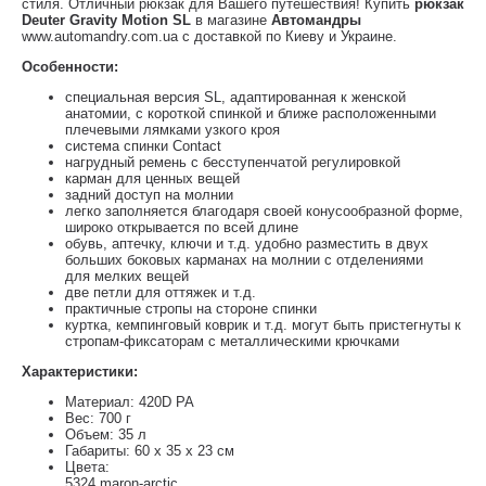
стиля. Отличный рюкзак для Вашего путешествия! Купить
рюкзак
Deuter Gravity Motion SL
в магазине
Автомандры
www.automandry.com.ua с доставкой по Киеву и Украине.
Особенности:
специальная версия SL, адаптированная к женской
анатомии, с короткой спинкой и ближе расположенными
плечевыми лямками узкого кроя
система спинки Contact
нагрудный ремень с бесступенчатой регулировкой
карман для ценных вещей
задний доступ на молнии
легко заполняется благодаря своей конусообразной форме,
широко открывается по всей длине
обувь, аптечку, ключи и т.д. удобно разместить в двух
больших боковых карманах на молнии с отделениями
для мелких вещей
две петли для оттяжек и т.д.
практичные стропы на стороне спинки
куртка, кемпинговый коврик и т.д. могут быть пристегнуты к
стропам-фиксаторам с металлическими крючками
Характеристики:
Материал: 420D PA
Вес: 700 г
Объем: 35 л
Габариты: 60 х 35 х 23 см
Цвета:
5324 maron-arctic