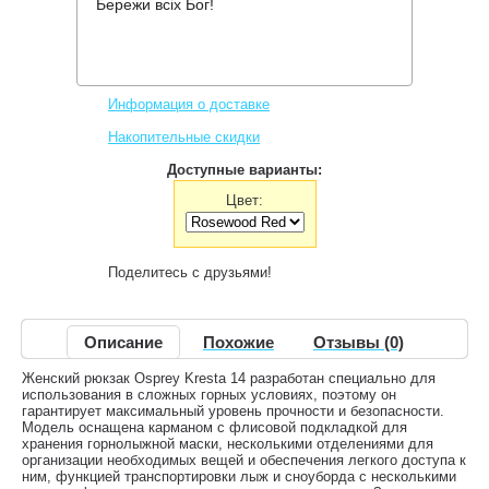
Бережи всіх Бог!
Производитель:
Osprey
Код товара:
Kresta 14
3,268 грн.
Нет в наличии
,
Информация о доставке
Накопительные скидки
Доступные варианты:
Цвет:
Поделитесь с друзьями!
Описание
Похожие
Отзывы (0)
Женский рюкзак Osprey Kresta 14 разработан специально для
использования в сложных горных условиях, поэтому он
гарантирует максимальный уровень прочности и безопасности.
Модель оснащена карманом с флисовой подкладкой для
хранения горнолыжной маски, несколькими отделениями для
организации необходимых вещей и обеспечения легкого доступа к
ним, функцией транспортировки лыж и сноуборда с несколькими