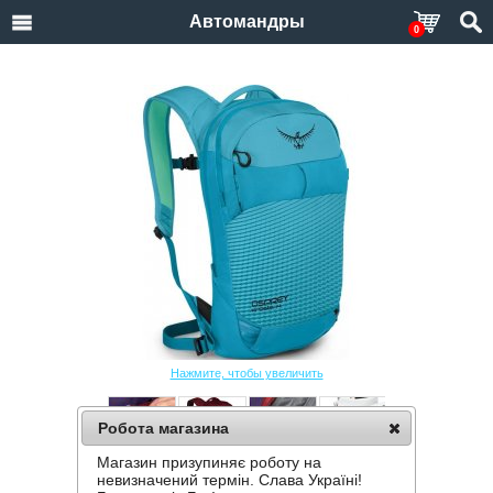
Автомандры
0
Нажмите, чтобы увеличить
Робота магазина
Магазин призупиняє роботу на
РЮКЗАК OSPREY KRESTA 14
невизначений термін. Слава Україні!