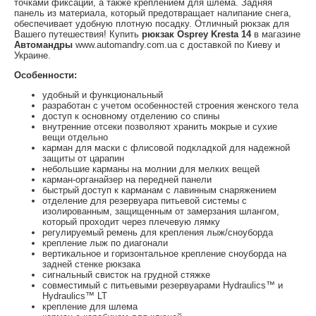
точками фиксации, а также креплением для шлема. Задняя
панель из материала, который предотвращает налипание снега,
обеспечивает удобную плотную посадку. Отличный рюкзак для
Вашего путешествия! Купить
рюкзак Osprey Kresta 14
в магазине
Автомандры
www.automandry.com.ua с доставкой по Киеву и
Украине.
Особенности:
удобный и функциональный
разработан с учетом особенностей строения женского тела
доступ к основному отделению со спины
внутренние отсеки позволяют хранить мокрые и сухие
вещи отдельно
карман для маски с флисовой подкладкой для надежной
защиты от царапин
небольшие карманы на молнии для мелких вещей
карман-органайзер на передней панели
быстрый доступ к карманам с лавинным снаряжением
отделение для резервуара питьевой системы с
изолированным, защищенным от замерзания шлангом,
который проходит через плечевую лямку
регулируемый ремень для крепления лыж/сноуборда
крепление лыж по диагонали
вертикальное и горизонтальное крепление сноуборда на
задней стенке рюкзака
сигнальный свисток на грудной стяжке
совместимый с питьевыми резервуарами Hydraulics™ и
Hydraulics™ LT
крепление для шлема