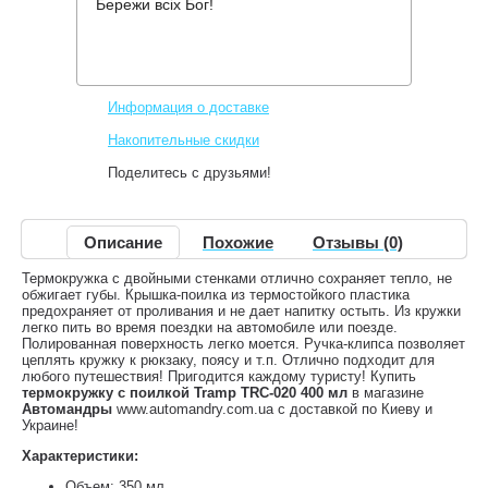
Бережи всіх Бог!
Производитель:
Tramp
Код товара:
TRC-020
183 грн.
Нет в наличии
,
Информация о доставке
Накопительные скидки
Поделитесь с друзьями!
Описание
Похожие
Отзывы (0)
Термокружка с двойными стенками отлично сохраняет тепло, не
обжигает губы. Крышка-поилка из термостойкого пластика
предохраняет от проливания и не дает напитку остыть. Из кружки
легко пить во время поездки на автомобиле или поезде.
Полированная поверхность легко моется. Ручка-клипса позволяет
цеплять кружку к рюкзаку, поясу и т.п. Отлично подходит для
любого путешествия! Пригодится каждому туристу! Купить
термокружку с поилкой Tramp TRC-020 400 мл
в магазине
Автомандры
www.automandry.com.ua с доставкой по Киеву и
Украине!
Характеристики:
Объем: 350 мл