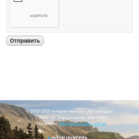
Отправить
© 2010–2026 интернет-магазин «Автомандры»
г. Киев, ул. Борщаговская, дом 204к1
Пишите на
hello@automandry.com.ua