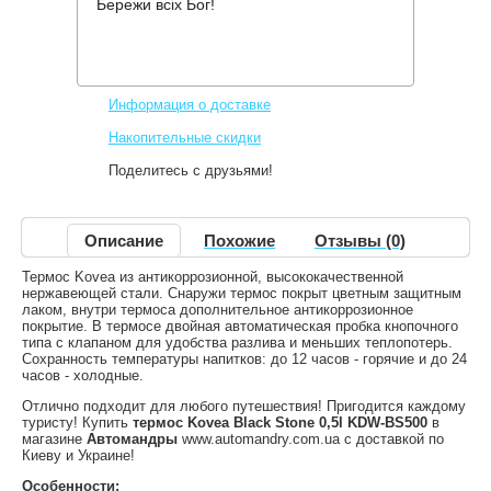
Бережи всіх Бог!
Производитель:
Kovea
Код товара:
KDW-BS500
468 грн.
Нет в наличии
,
Информация о доставке
Накопительные скидки
Поделитесь с друзьями!
Описание
Похожие
Отзывы (0)
Термос Kovea из антикоррозионной, высококачественной
нержавеющей стали. Снаружи термос покрыт цветным защитным
лаком, внутри термоса дополнительное антикоррозионное
покрытие. В термосе двойная автоматическая пробка кнопочного
типа с клапаном для удобства разлива и меньших теплопотерь.
Сохранность температуры напитков: до 12 часов - горячие и до 24
часов - холодные.
Отлично подходит для любого путешествия! Пригодится каждому
туристу! Купить
термос Kovea Black Stone 0,5l KDW-BS500
в
магазине
Автомандры
www.automandry.com.ua с доставкой по
Киеву и Украине!
Особенности: