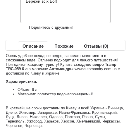
224 грн.
Нет в наличии
,
Бережи всіх Бог!
Информация о доставке
Накопительные скидки
Поделитесь с друзьями!
Описание
Похожие
Отзывы (0)
Очень удобное складное ведро, занимает мало места в
сложенном виде. Отлично подходит для любого путешествия!
Пригодится каждому туристу! Купить
складное ведро Tramp
TRC-059 6 л
в магазине
Автомандры
www.automandry.com.ua с
доставкой по Киеву и Украине!
Характеристики:
Объем: 6 л
Материал: полиэстер водонепроницаемый
В кратчайшие сроки доставим по Киеву и всей Украине - Винница,
Днепр, Житомир, Запорожье, Ивано-Франковск, Кропивницкий,
Луцк, Львов, Николаев, Одесса, Полтава, Ровно, Сумы,
Тернополь, Ужгород, Харьков, Херсон, Хмельницкий, Черкассы,
Чернигов, Черновцы.