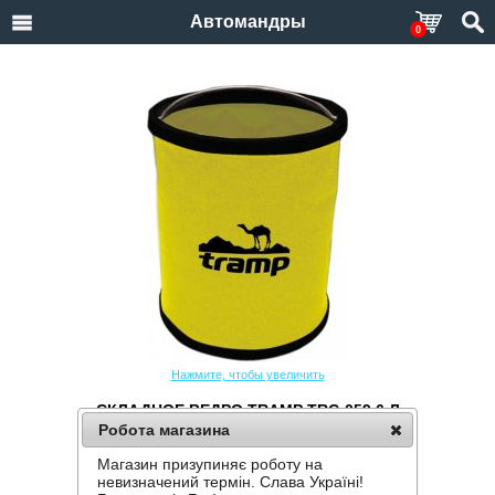
Автомандры
0
Нажмите, чтобы увеличить
СКЛАДНОЕ ВЕДРО TRAMP TRC-059 6 Л
Робота магазина
Производитель:
Tramp
Код товара:
TRC-059
Магазин призупиняє роботу на
невизначений термін. Слава Україні!