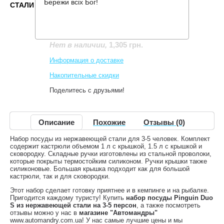
Бережи всіх Бог!
СТАЛИ НА 3-5 ПЕРСОН
Производитель:
Pinguin
Код товара:
Duo S
1,305 грн.
Нет в наличии
,
Информация о доставке
Накопительные скидки
Поделитесь с друзьями!
Описание
Похожие
Отзывы (0)
Набор посуды из нержавеющей стали для 3-5 человек. Комплект
содержит кастрюли объемом 1 л с крышкой, 1.5 л с крышкой и
сковородку. Складные ручки изготовлены из стальной проволоки,
которые покрыты термостойким силиконом. Ручки крышки также
силиконовые. Большая крышка подходит как для большой
кастрюли, так и для сковородки.
Этот набор сделает готовку приятнее и в кемпинге и на рыбалке.
Пригодится каждому туристу! Купить
набор посуды Pinguin Duo
S из нержавеющей стали на 3-5 персон
, а также посмотреть
отзывы можно у нас в
магазине "Автомандры"
www.automandry.com.ua! У нас самые лучшие цены и мы