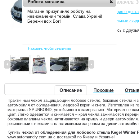
Робота магазина
3
Нет в наличии
,
Магазин призупиняє роботу на
Информация о доста
невизначений термін. Слава Україні!
Накопительные скид
Бережи всіх Бог!
Поделитесь с друзь
Нажмите, чтобы увеличить
Описание
Похожие
Отзыв
Практичный чехол защищающий лобовое стекло, боковые стекла и з
автомобиля от обледенения, ледовой корки и снега. Изготовлен из п
материала SPUNBOND, устойчивого к замерзанию. Материал не нам
цвет. Легко одевается и снимается – края чехла зажимаются перед
боковые клапаны чехла натягиваются на крышу и двери автомобиля
резиновыми стяжками с пластиковыми зацепами за диски автомобил
Купить
чехол от обледенения для лобового стекла Kegel Winter 
www.automandry.com.ua с доставкой по Киеву и Украине!