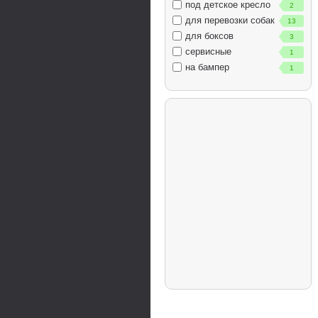
под детское кресло
2
для перевозки собак
13
для боксов
3
сервисные
1
на бампер
1