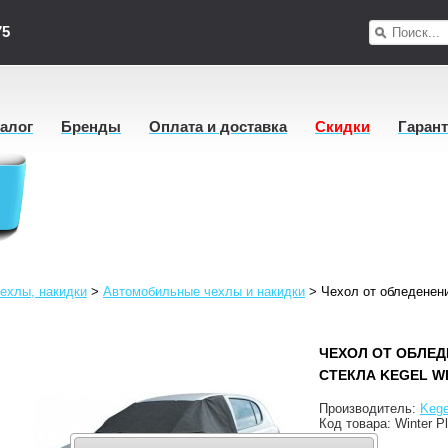
75
талог
Бренды
Оплата и доставка
Скидки
Гаран
ехлы, накидки
>
Автомобильные чехлы и накидки
>
Чехол от обледенени
ЧЕХОЛ ОТ ОБЛЕ
СТЕКЛА KEGEL W
Производитель:
Kege
Код товара:
Winter P