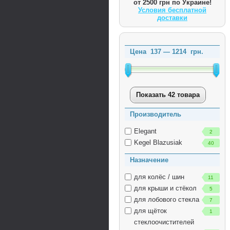
от 2500 грн по Украине!
Условия бесплатной
доставки
Цена
137
—
1214
грн.
Показать 42 товара
Производитель
Elegant
2
Kegel Blazusiak
40
Назначение
для колёс / шин
11
для крыши и стёкол
5
для лобового стекла
7
для щёток
1
стеклоочистителей