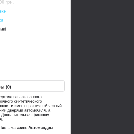
00 грн.
вке
ки
ями!
ы (0)
еркала запаркованного
рочного синтетического
окает и имеет практичный черный
ними дверями автомобиля, а
. Дополнительная фиксация -
я.
Plus
в магазине
Автомандры