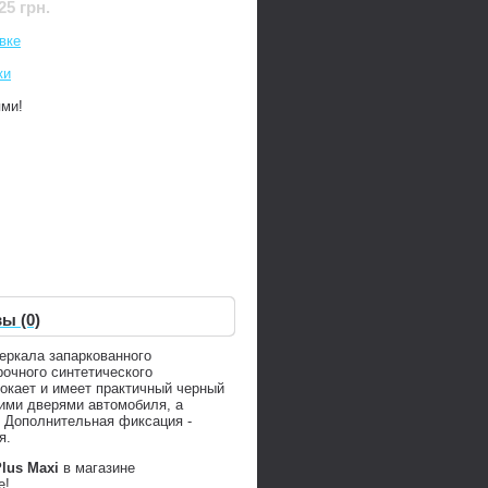
25 грн.
вке
ки
ями!
ы (0)
еркала запаркованного
рочного синтетического
окает и имеет практичный черный
ними дверями автомобиля, а
. Дополнительная фиксация -
я.
lus Maxi
в магазине
е!