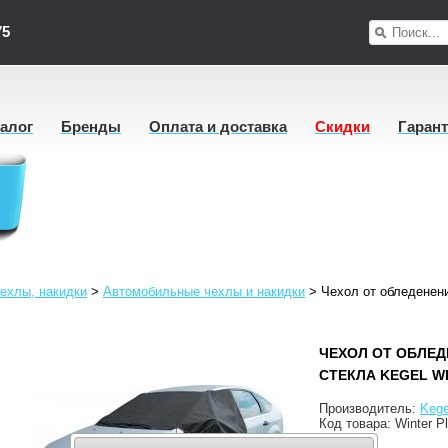
75
талог
Бренды
Оплата и доставка
Скидки
Гаран
ехлы, накидки
>
Автомобильные чехлы и накидки
>
Чехол от обледенени
ЧЕХОЛ ОТ ОБЛЕ
СТЕКЛА KEGEL WI
Производитель:
Kege
Код товара:
Winter P