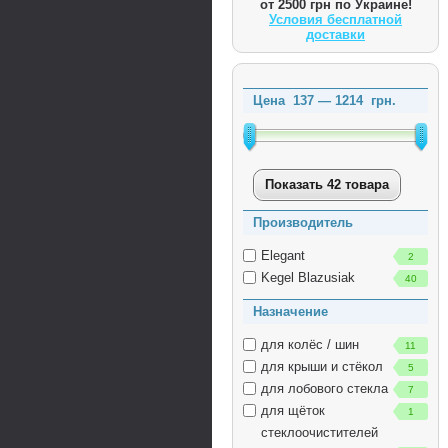
от 2500 грн по Украине!
Условия бесплатной
доставки
Цена
137
—
1214
грн.
Показать 42 товара
Производитель
Elegant
2
Kegel Blazusiak
40
Назначение
для колёс / шин
11
для крыши и стёкол
5
для лобового стекла
7
для щёток
1
стеклоочистителей