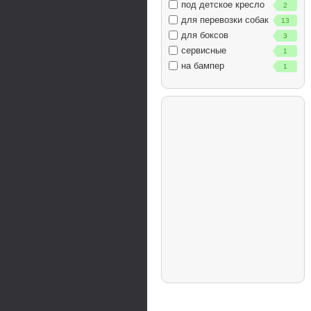
под детское кресло
2
для перевозки собак
13
для боксов
3
сервисные
1
на бампер
1