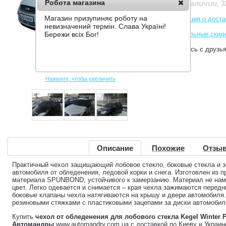
Робота магазина
3
Нет в наличии
,
Магазин призупиняє роботу на
Информация о доста
невизначений термін. Слава Україні!
Накопительные скид
Бережи всіх Бог!
Поделитесь с друзь
Нажмите, чтобы увеличить
Описание
Похожие
Отзыв
Практичный чехол защищающий лобовое стекло, боковые стекла и з
автомобиля от обледенения, ледовой корки и снега. Изготовлен из п
материала SPUNBOND, устойчивого к замерзанию. Материал не нам
цвет. Легко одевается и снимается – края чехла зажимаются перед
боковые клапаны чехла натягиваются на крышу и двери автомобиля
резиновыми стяжками с пластиковыми зацепами за диски автомобил
Купить
чехол от обледенения для лобового стекла Kegel Winter P
Автомандры
www.automandry.com.ua с доставкой по Киеву и Украин