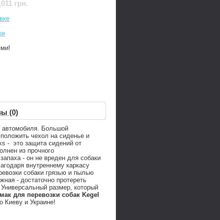
,011 грн.
вке
ки
ями!
ы (0)
е автомобиля. Большой
 положить чехол на сиденье и
ks - это защита сидений от
олнен из прочного
апаха - он не вреден для собаки
лагодаря внутреннему каркасу
ревозки собаки грязью и пылью
жная - достаточно протереть
 Универсальный размер, который
амак для перевозки собак Kegel
о Киеву и Украине!