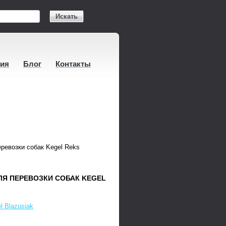
Искать
тия
Блог
Контакты
еревозки собак Kegel Reks
ДЛЯ ПЕРЕВОЗКИ СОБАК KEGEL
l Blazusiak