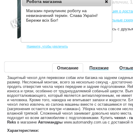
Робота магазина
1
Нет в наличии
,
Магазин призупиняє роботу на
Информация о доста
невизначений термін. Слава Україні!
Накопительные скид
Бережи всіх Бог!
Поделитесь с друзь
Нажмите, чтобы увеличить
Описание
Похожие
Отзыв
Защитный чехол для перевозки собак или багажа на заднем сидень
размер. Несложный монтаж, всего за несколько секунд - достаточно
продеть отверстия чехла через передние и задние подголовники. Re
износа и грязи, особенно от трудноудаляемой собачьей шерсти. Вып
водоотталкивающего, который является антиаллергенным, не имеет з
и человека. Кроме того, накидка не впитывает запахи и жидкости. Б
чехол легко извлечь из салона машины вместе с оставшимися от пе
(загрязнения остаются внутри «гамака»). Уборка чехла совсем несло
влажной тряпкой. Сложенный чехол занимает довольно мало места.
подходит ко всем автомобилям с подголовниками. Купить
чехол - г
Reks
в магазине
Автомандры
www.automandry.com.ua с доставкой п
Характеристики: