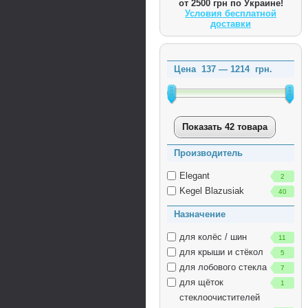
от 2500 грн по Украине!
Условия бесплатной
доставки
Цена
137
—
1214
грн.
Показать 42 товара
Производитель
Elegant
2
Kegel Blazusiak
40
Назначение
для колёс / шин
11
для крыши и стёкол
5
для лобового стекла
7
для щёток
1
стеклоочистителей