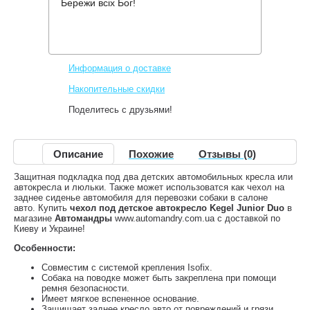
Бережи всіх Бог!
Производитель:
Kegel Blazusiak
Код товара:
Junior Duo
812 грн.
Нет в наличии
,
Информация о доставке
Накопительные скидки
Поделитесь с друзьями!
Описание
Похожие
Отзывы (0)
Защитная подкладка под два детских автомобильных кресла или
автокресла и люльки. Также может использоватся как чехол на
заднее сиденье автомобиля для перевозки собаки в салоне
авто. Купить
чехол под детское автокресло Kegel Junior Duo
в
магазине
Автомандры
www.automandry.com.ua с доставкой по
Киеву и Украине!
Особенности:
Совместим с системой крепления Isofix.
Собака на поводке может быть закреплена при помощи
ремня безопасности.
Имеет мягкое вспененное основание.
Защищает заднее кресло авто от повреждений и грязи.