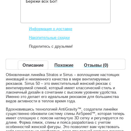
Бережи всіх Бог!
Производитель:
Osprey
Код товара:
Sirrus 50
5,850 грн.
Нет в наличии
,
Информация о доставке
Накопительные скидки
Поделитесь с друзьями!
Описание
Похожие
Отзывы (0)
Обновленная линейка Stratos и Sirrus – воплощение настоящих
инноваций и неизменного качества в мире вентилируемых
рюкзаков. Sirrus 50 – это вместительный женский рюкзак с
вентилируемой спиной, который имеет классический стиль и
лаконичный дизайн в сочетании с высоким уровнем удобства.
Именно это делает его идеальным рюкзаком для большинства
видов активности в теплое время года.
Вдохновившись технологией AntiGravity™, создатели линейки
существенно обновили систему спины AirSpeed™, которая теперь
имеет сплошную с поясом натянутую 3D сетку и регулируется по
длине. Форма лямок, спины и пояса разработана с учетом
особенностей женской фигуры. Это позволяет вам чувствовать