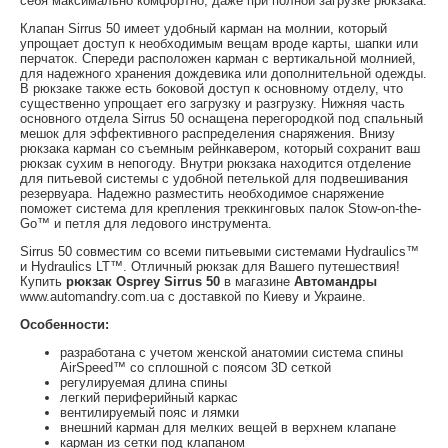
себя максимально комфортно, даже при полной загрузке рюкзака.
Клапан Sirrus 50 имеет удобный карман на молнии, который
упрощает доступ к необходимым вещам вроде карты, шапки или
перчаток. Спереди расположен карман с вертикальной молнией,
для надежного хранения дождевика или дополнительной одежды.
В рюкзаке также есть боковой доступ к основному отделу, что
существенно упрощает его загрузку и разгрузку. Нижняя часть
основного отдела Sirrus 50 оснащена перегородкой под спальный
мешок для эффективного распределения снаряжения. Внизу
рюкзака карман со съемным рейнкавером, который сохранит ваш
рюкзак сухим в непогоду. Внутри рюкзака находится отделение
для питьевой системы с удобной петелькой для подвешивания
резервуара. Надежно разместить необходимое снаряжение
поможет система для крепления треккинговых палок Stow-on-the-
Go™ и петля для ледового инструмента.
Sirrus 50 совместим со всеми питьевыми системами Hydraulics™
и Hydraulics LT™. Отличный рюкзак для Вашего путешествия!
Купить
рюкзак Osprey Sirrus 50
в магазине
Автомандры
www.automandry.com.ua с доставкой по Киеву и Украине.
Особенности:
разработана с учетом женской анатомии система спины
AirSpeed™ со сплошной с поясом 3D сеткой
регулируемая длина спины
легкий периферийный каркас
вентилируемый пояс и лямки
внешний карман для мелких вещей в верхнем клапане
карман из сетки под клапаном