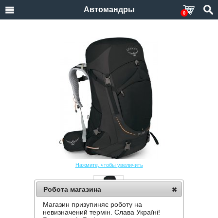
Автомандры
0
Нажмите, чтобы увеличить
Робота магазина
Магазин призупиняє роботу на
РЮКЗАК OSPREY SIRRUS 50
невизначений термін. Слава Україні!