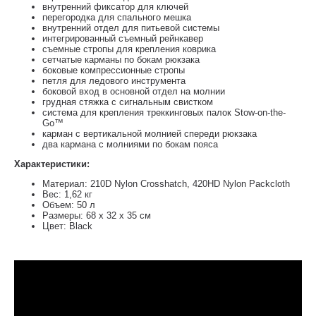
внутренний фиксатор для ключей
перегородка для спального мешка
внутренний отдел для питьевой системы
интегрированный съемный рейнкавер
съемные стропы для крепления коврика
сетчатые карманы по бокам рюкзака
боковые компрессионные стропы
петля для ледового инструмента
боковой вход в основной отдел на молнии
грудная стяжка с сигнальным свистком
система для крепления треккинговых палок Stow-on-the-
Go™
карман с вертикальной молнией спереди рюкзака
два кармана с молниями по бокам пояса
Характеристики:
Материал: 210D Nylon Crosshatch, 420HD Nylon Packcloth
Вес: 1,62 кг
Объем: 50 л
Размеры: 68 х 32 х 35 см
Цвет: Black