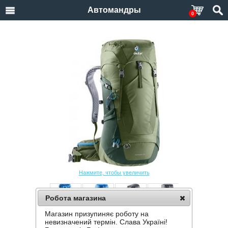
Автомандры
0
Нажмите, чтобы увеличить
Робота магазина
Магазин призупиняє роботу на
РЮКЗАК DEUTER FUTURA 30
невизначений термін. Слава Україні!