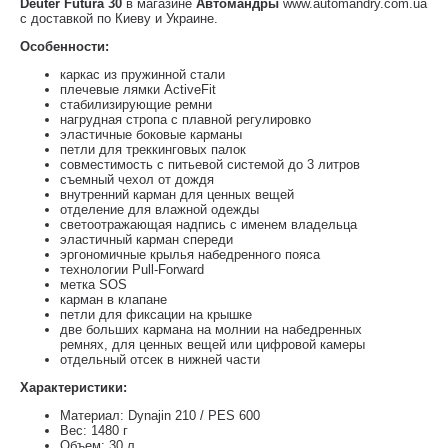
Deuter Futura 30
в магазине
Автомандры
www.automandry.com.ua
с доставкой по Киеву и Украине.
Особенности:
каркас из пружинной стали
плечевые лямки ActiveFit
стабилизирующие ремни
нагрудная стропа с плавной регулировко
эластичные боковые карманы
петли для треккинговых палок
совместимость с питьевой системой до 3 литров
съемный чехол от дождя
внутренний карман для ценных вещей
отделение для влажной одежды
светоотражающая надпись с именем владельца
эластичный карман спереди
эргономичные крылья набедренного пояса
технологии Pull-Forward
метка SOS
карман в клапане
петли для фиксации на крышке
две больших кармана на молнии на набедренных
ремнях, для ценных вещей или цифровой камеры
отдельный отсек в нижней части
Характеристики:
Материал: Dynajin 210 / PES 600
Вес: 1480 г
Объем: 30 л