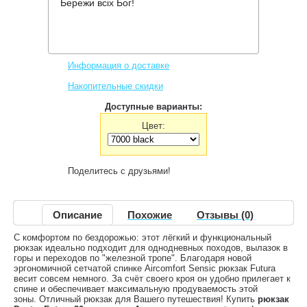
Бережи всіх Бог!
Производитель:
Deuter
Код товара:
Futura 30
4,872 грн.
Нет в наличии
,
Информация о доставке
Накопительные скидки
Доступные варианты:
Цвет:
Поделитесь с друзьями!
Описание
Похожие
Отзывы (0)
C комфортом по бездорожью: этот лёгкий и функциональный
рюкзак идеально подходит для однодневных походов, вылазок в
горы и переходов по "железной тропе". Благодаря новой
эргономичной сетчатой спинке Aircomfort Sensic рюкзак Futura
весит совсем немного. За счёт своего кроя он удобно прилегает к
спине и обеспечивает максимальную продуваемость этой
зоны. Отличный рюкзак для Вашего путешествия! Купить
рюкзак