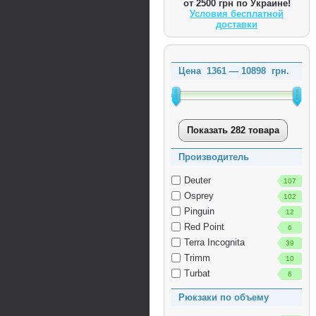
от 2500 грн по Украине!
Условия бесплатной
доставки
Цена
1361
—
10898
грн.
Показать 282 товара
Производитель
Deuter
107
Osprey
102
Pinguin
12
Red Point
6
Terra Incognita
39
Trimm
10
Turbat
6
Рюкзаки по объему