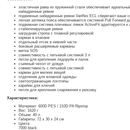
эластичная рама из пружинной стали обеспечивает идеальный
набедренные ремни
подвижные набедренные ремни Variflex ECL сберегают ваши 
легкая затяжка пояса обеспечивается системой Pull Forward д
подвижная система плечевых лямок ActiveFit адаптируется к
стабилизирующие ремни
нагрудная стропа с плавной регулировкой
карман в клапане
отдельный отсек в нижней части
боковые расширяемые карманы
метка SOS
совместимость с питьевой системой 3 л
петли для крепления ледоруба и палок
съемный чехол от дождя
совместимость с питьевой системой
карман для мелких вещей
отделение для влажной одежды
светоотражающие логотипы
карабин для ключей
петли для крепления снаряжения к рюкзаку
Характеристики:
Материал: 600D PES / 210D PA Ripstop
Вес: 1620 г
Объем: 40 л
Габариты: 72 x 30 x 24 см
Цвета:
7000 black