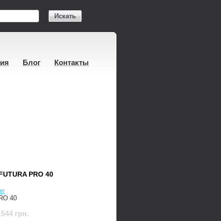
Искать
тия
Блог
Контакты
FUTURA PRO 40
er
PRO 40
,544 грн.