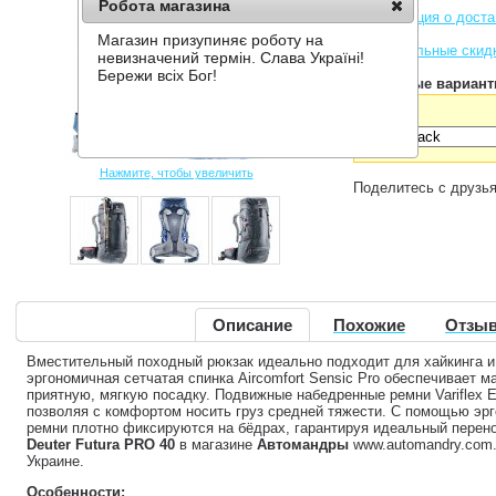
Робота магазина
Информация о доста
Магазин призупиняє роботу на
Накопительные скид
невизначений термін. Слава Україні!
Бережи всіх Бог!
Доступные вариант
Цвет:
Нажмите, чтобы увеличить
Поделитесь с друзь
Описание
Похожие
Отзыв
Bместительный походный рюкзак идеально подходит для хайкинга и
эргономичная сетчатая спинка Aircomfort Sensic Pro обеспечивает
приятную, мягкую посадку. Подвижные набедренные ремни Variflex 
позволяя с комфортом носить груз средней тяжести. С помощью эрг
ремни плотно фиксируются на бёдрах, гарантируя идеальный перено
Deuter Futura PRO 40
в магазине
Автомандры
www.automandry.com.
Украине.
Особенности: