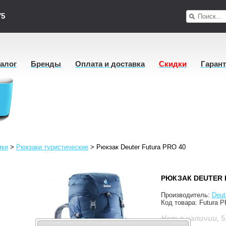
75
талог
Бренды
Оплата и доставка
Скидки
Гаран
мки
>
Рюкзаки туристические
>
Рюкзак Deuter Futura PRO 40
РЮКЗАК DEUTER 
Производитель:
Deut
Код товара:
Futura 
5
Нет в наличии
,