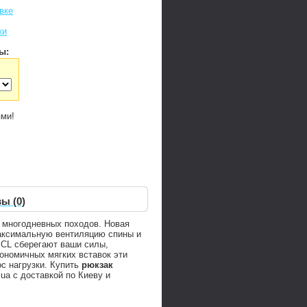
вке
ки
ы:
ями!
ы (0)
 многодневных походов. Новая
 максимальную вентиляцию спины и
ECL сберегают ваши силы,
ономичных мягких вставок эти
с нагрузки. Купить
рюкзак
ua с доставкой по Киеву и