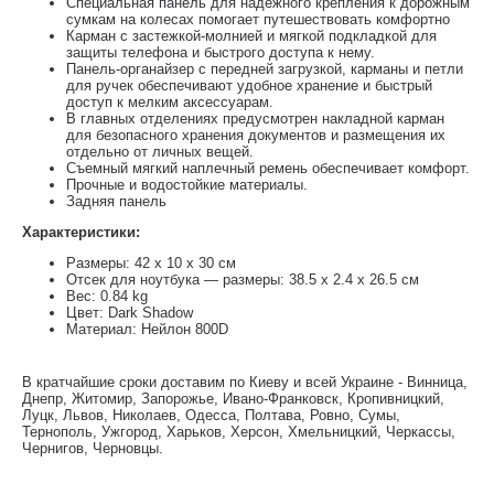
Специальная панель для надежного крепления к дорожным
сумкам на колесах помогает путешествовать комфортно
Карман с застежкой-молнией и мягкой подкладкой для
защиты телефона и быстрого доступа к нему.
Панель-органайзер с передней загрузкой, карманы и петли
для ручек обеспечивают удобное хранение и быстрый
доступ к мелким аксессуарам.
В главных отделениях предусмотрен накладной карман
для безопасного хранения документов и размещения их
отдельно от личных вещей.
Съемный мягкий наплечный ремень обеспечивает комфорт.
Прочные и водостойкие материалы.
Задняя панель
Характеристики:
Размеры: 42 x 10 x 30 см
Отсек для ноутбука — размеры: 38.5 x 2.4 x 26.5 см
Вес: 0.84 kg
Цвет: Dark Shadow
Материал: Нейлон 800D
В кратчайшие сроки доставим по Киеву и всей Украине - Винница,
Днепр, Житомир, Запорожье, Ивано-Франковск, Кропивницкий,
Луцк, Львов, Николаев, Одесса, Полтава, Ровно, Сумы,
Тернополь, Ужгород, Харьков, Херсон, Хмельницкий, Черкассы,
Чернигов, Черновцы.