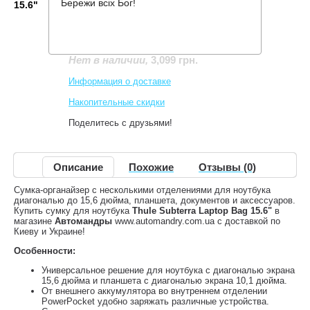
Бережи всіх Бог!
15.6"
Производитель:
Thule
Код товара:
TSSB-316
3,099 грн.
Нет в наличии
,
Информация о доставке
Накопительные скидки
Поделитесь с друзьями!
Описание
Похожие
Отзывы (0)
Сумка-органайзер с несколькими отделениями для ноутбука
диагональю до 15,6 дюйма, планшета, документов и аксессуаров.
Купить сумку для ноутбука
Thule Subterra Laptop Bag 15.6"
в
магазине
Автомандры
www.automandry.com.ua с доставкой по
Киеву и Украине!
Особенности:
Универсальное решение для ноутбука с диагональю экрана
15,6 дюйма и планшета с диагональю экрана 10,1 дюйма.
От внешнего аккумулятора во внутреннем отделении
PowerPocket удобно заряжать различные устройства.