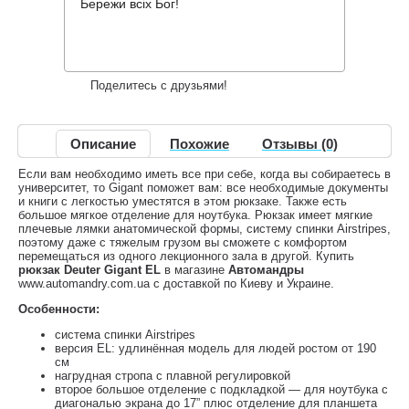
2,884 грн.
Снят с производства
,
Бережи всіх Бог!
Информация о доставке
Накопительные скидки
Поделитесь с друзьями!
Описание
Похожие
Отзывы (0)
Если вам необходимо иметь все при себе, когда вы собираетесь в
университет, то Gigant поможет вам: все необходимые документы
и книги с легкостью уместятся в этом рюкзаке. Также есть
большое мягкое отделение для ноутбука. Рюкзак имеет мягкие
плечевые лямки анатомической формы, систему спинки Airstripes,
поэтому даже с тяжелым грузом вы сможете с комфортом
перемещаться из одного лекционного зала в другой. Купить
рюкзак Deuter Gigant EL
в магазине
Автомандры
www.automandry.com.ua с доставкой по Киеву и Украине.
Особенности:
система спинки Airstripes
версия EL: удлинённая модель для людей ростом от 190
см
нагрудная стропа с плавной регулировкой
второе большое отделение с подкладкой — для ноутбука с
диагональю экрана до 17” плюс отделение для планшета