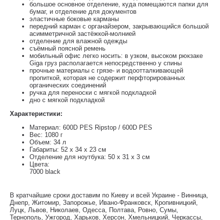
большое основное отделение, куда помещаются папки для
бумаг, и отделение для документов
эластичные боковые карманы
передний карман с органайзером, закрывающийся большой
асимметричной застёжкой-молнией
отделение для влажной одежды
съёмный поясной ремень
мобильный офис легко носить: в узком, высоком рюкзаке
Giga груз располагается непосредственно у спины
прочные материалы с грязе- и водоотталкивающей
пропиткой, которая не содержит перфторированных
органических соединений
ручка для переноски с мягкой подкладкой
дно с мягкой подкладкой
Характеристики:
Материал: 600D PES Ripstop / 600D PES
Вес: 1080 г
Объем: 34 л
Габариты: 52 х 34 х 23 см
Отделение для ноутбука: 50 x 31 x 3 см
Цвета:
7000 black
В кратчайшие сроки доставим по Киеву и всей Украине - Винница,
Днепр, Житомир, Запорожье, Ивано-Франковск, Кропивницкий,
Луцк, Львов, Николаев, Одесса, Полтава, Ровно, Сумы,
Тернополь, Ужгород, Харьков, Херсон, Хмельницкий, Черкассы,