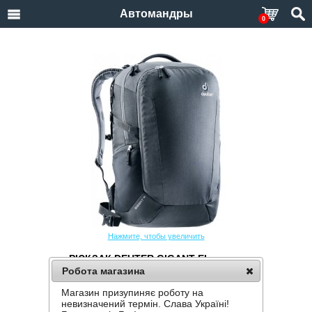
Автомандры
0
Нажмите, чтобы увеличить
РЮКЗАК DEUTER GIGANT EL
Робота магазина
Производитель:
Deuter
Код товара:
Gigant EL
Магазин призупиняє роботу на
невизначений термін. Слава Україні!