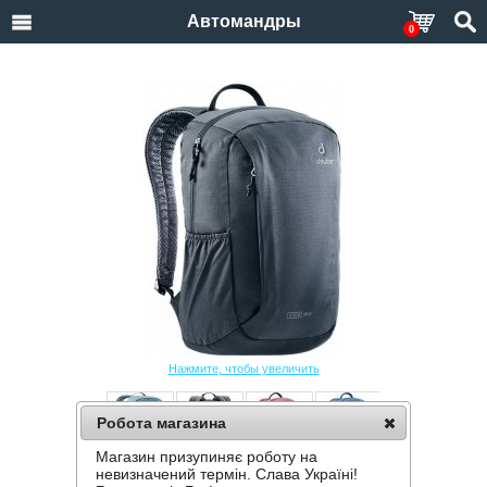
Автомандры
0
Нажмите, чтобы увеличить
Робота магазина
Магазин призупиняє роботу на
РЮКЗАК DEUTER VISTA SKIP
невизначений термін. Слава Україні!