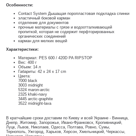
Особенности:
Contact System Дышащая поропластовая подкладка спинки
эластичный боковой карман
отделение для документов
прочные материалы с грязе и водоотталкивающей
пропиткой, которая не содержит перфторированных
органических соединений
карман для мелких вещей
Характеристики:
Материал: PES 600 / 420D PA RIPSTOP
Вес: 400 г
Объем: 14 л
Габариты: 42 x 24 x 17 cm
Цвета:
7000 black
3003 midnight
5324 maron-arctic
2325 khaki-navy
3445 arctic-graphite
3522 midnight-lava
В кратчайшие сроки доставим по Киеву и всей Украине - Винница,
Днепр, Житомир, Запорожье, Ивано-Франковск, Кропивницкий,
Луцк, Львов, Николаев, Одесса, Полтава, Ровно, Сумы,
Тернополь, Ужгород, Харьков, Херсон, Хмельницкий, Черкассы,