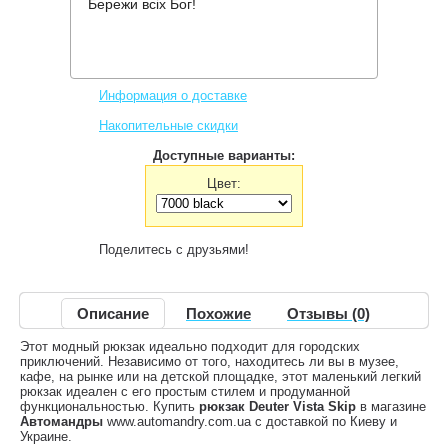
Бережи всіх Бог!
Производитель:
Deuter
Код товара:
Vista Skip
1,484 грн.
Нет в наличии
,
Информация о доставке
Накопительные скидки
Доступные варианты:
Цвет:
Поделитесь с друзьями!
Описание
Похожие
Отзывы (0)
Этот модный рюкзак идеально подходит для городских
приключений. Независимо от того, находитесь ли вы в музее,
кафе, на рынке или на детской площадке, этот маленький легкий
рюкзак идеален с его простым стилем и продуманной
функциональностью. Купить
рюкзак Deuter Vista Skip
в магазине
Автомандры
www.automandry.com.ua с доставкой по Киеву и
Украине.