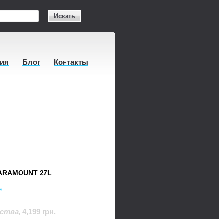
Искать
тия
Блог
Контакты
ARAMOUNT 27L
e
5
4,199 грн.
дства
,