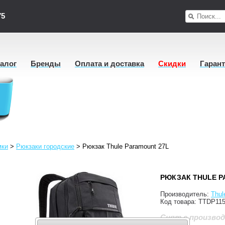
75
талог
Бренды
Оплата и доставка
Скидки
Гаран
мки
>
Рюкзаки городские
>
Рюкзак Thule Paramount 27L
РЮКЗАК THULE P
Производитель:
Thul
Код товара:
TTDP11
Снят с произво