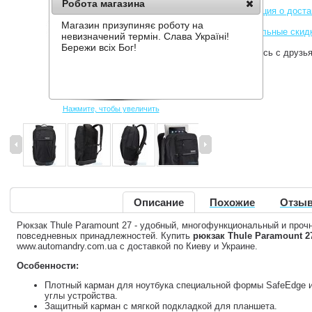
Робота магазина
Информация о доста
Магазин призупиняє роботу на
Накопительные скид
невизначений термін. Слава Україні!
Бережи всіх Бог!
Поделитесь с друзь
Нажмите, чтобы увеличить
Описание
Похожие
Отзыв
Рюкзак Thule Paramount 27 - удобный, многофункциональный и проч
повседневных принадлежностей. Купить
рюкзак Thule Paramount 2
www.automandry.com.ua с доставкой по Киеву и Украине.
Особенности:
Плотный карман для ноутбука специальной формы SafeEdge и
углы устройства.
Защитный карман с мягкой подкладкой для планшета.