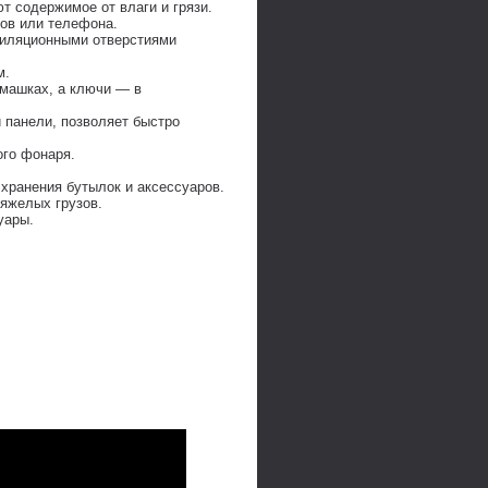
 содержимое от влаги и грязи.
ков или телефона.
тиляционными отверстиями
м.
машках, а ключи — в
й панели, позволяет быстро
ого фонаря.
хранения бутылок и аксессуаров.
яжелых грузов.
уары.