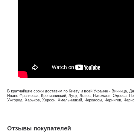
В кратчайшие сроки доставим по Киеву и всей Украине - Винница, Д
Ивано-Франковск, Кропивницкий, Луцк, Львов, Николаев, Одесса, По
Ужгород, Харьков, Херсон, Хмельницкий, Черкассы, Чернигов, Черн
Отзывы покупателей