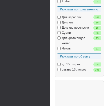
Turbat
1
Рюкзаки по применению
Для взрослих
162
Детские
16
Детские переноски
15
Сумки
36
Для фото/видео
15
камер
Чехлы
21
Рюкзаки по объему
до 16 литров
58
свыше 16 литров
161