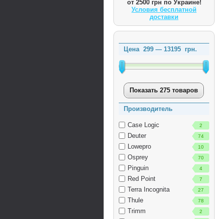
от 2500 грн по Украине!
Условия бесплатной
доставки
Цена
299
—
13195
грн.
Показать 275 товаров
Производитель
Case Logic
2
Deuter
74
Lowepro
10
Osprey
70
Pinguin
4
Red Point
7
Terra Incognita
27
Thule
78
Trimm
2