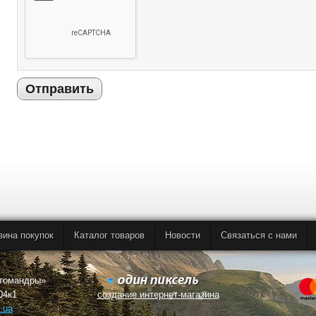
Отправить
зина покупок
Каталог товаров
Новости
Связаться с нами
втомандры»
04к1
создание интернет-магазина
.ua