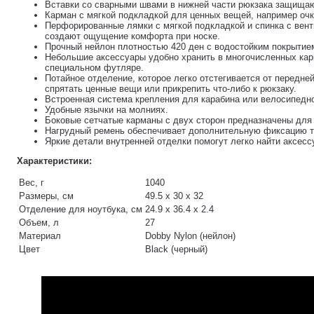
Вставки со сварными швами в нижней части рюкзака защищают
Карман с мягкой подкладкой для ценных вещей, например оч
Перфорированные лямки с мягкой подкладкой и спинка с вен
создают ощущение комфорта при носке.
Прочный нейлон плотностью 420 ден с водостойким покрытие
Небольшие аксессуары удобно хранить в многочисленных кар
специальном футляре.
Потайное отделение, которое легко отстегивается от передне
спрятать ценные вещи или прикрепить что-либо к рюкзаку.
Встроенная система крепления для карабина или велосипедн
Удобные язычки на молниях.
Боковые сетчатые карманы с двух сторон предназначены для 
Нагрудный ремень обеспечивает дополнительную фиксацию т
Яркие детали внутренней отделки помогут легко найти аксесс
Характеристики:
Вес, г
1040
Размеры, см
49.5 х 30 х 32
Отделение для ноутбука, см
24.9 х 36.4 х 2.4
Объем, л
27
Материал
Dobby Nylon (нейлон)
Цвет
Black (черный)