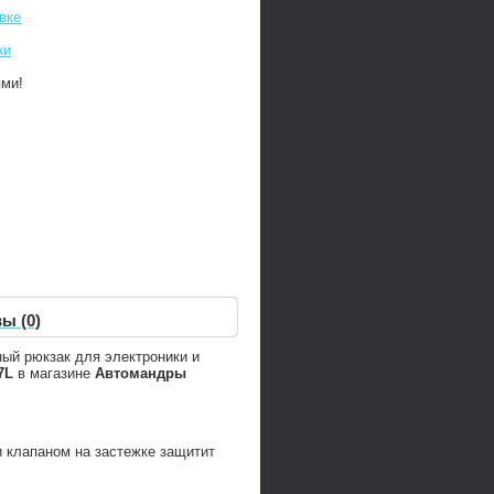
вке
ки
ями!
ы (0)
ный рюкзак для электроники и
7L
в магазине
Автомандры
 клапаном на застежке защитит