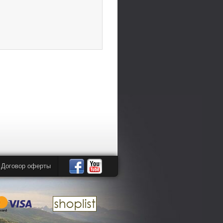
Договор оферты
Автомандры
Автомандры
в
в
Facebook
YouTube