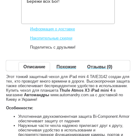
Бережи всіх Бог!
Производитель:
Thule
Код товара:
TAIE-3142
1,499 грн.
Нет в наличии
,
Информация о доставке
Накопительные скидки
Поделитесь с друзьями!
Описание
Похожие
Отзывы (0)
Этот тонкий защитный чехол для iPad mini 4 TAIE3142 создан для
тех, кто проводит много времени в дороге. Высокопрочная защита
также обеспечивает беспрецедентное удобство в использовании.
Купить чехол для планшета
Thule Atmos X3 iPad mini 4
в
магазине
Автомандры
www.automandry.com.ua с доставкой по
Киеву и Украине!
Особенности:
Уплотненная двухкомпонентная защита Bi-Component Armor
обеспечивает защиту от падения
Наружные части чехла надежно прилегают друг к другу,
обеспечивая удобство в использовании и
беспрепятственное функционирование камеры, портов и