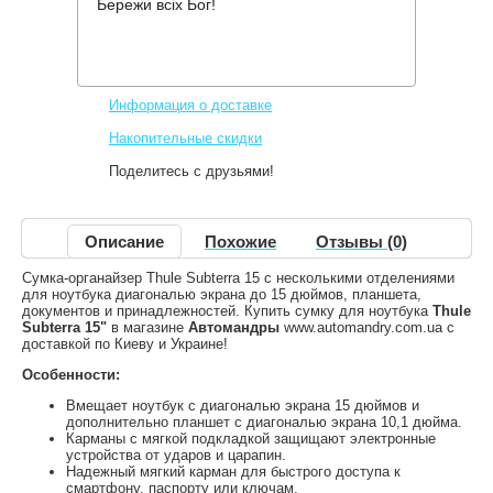
Бережи всіх Бог!
Производитель:
Thule
Код товара:
TSBE2115
2,599 грн.
Снят с производства
,
Информация о доставке
Накопительные скидки
Поделитесь с друзьями!
Описание
Похожие
Отзывы (0)
Сумка-органайзер Thule Subterra 15 с несколькими отделениями
для ноутбука диагональю экрана до 15 дюймов, планшета,
документов и принадлежностей. Купить сумку для ноутбука
Thule
Subterra 15"
в магазине
Автомандры
www.automandry.com.ua с
доставкой по Киеву и Украине!
Особенности:
Вмещает ноутбук с диагональю экрана 15 дюймов и
дополнительно планшет с диагональю экрана 10,1 дюйма.
Карманы с мягкой подкладкой защищают электронные
устройства от ударов и царапин.
Надежный мягкий карман для быстрого доступа к
смартфону, паспорту или ключам.