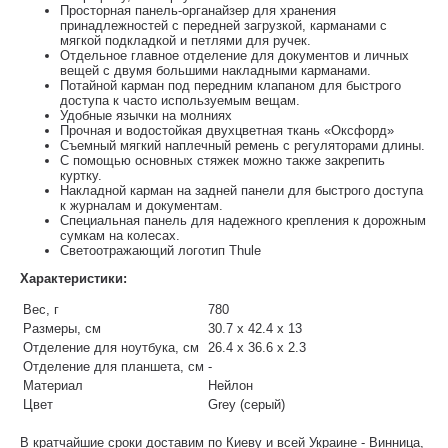
Просторная панель-органайзер для хранения
принадлежностей с передней загрузкой, карманами с
мягкой подкладкой и петлями для ручек.
Отдельное главное отделение для документов и личных
вещей с двумя большими накладными карманами.
Потайной карман под передним клапаном для быстрого
доступа к часто используемым вещам.
Удобные язычки на молниях
Прочная и водостойкая двухцветная ткань «Оксфорд»
Съемный мягкий наплечный ремень с регуляторами длины.
С помощью основных стяжек можно также закрепить
куртку.
Накладной карман на задней панели для быстрого доступа
к журналам и документам.
Специальная панель для надежного крепления к дорожным
сумкам на колесах.
Светоотражающий логотип Thule
Характеристики:
Вес, г
780
Размеры, см
30.7 x 42.4 x 13
Отделение для ноутбука, см
26.4 х 36.6 х 2.3
Отделение для планшета, см
-
Материал
Нейлон
Цвет
Grey (серый)
В кратчайшие сроки доставим по Киеву и всей Украине - Винница,