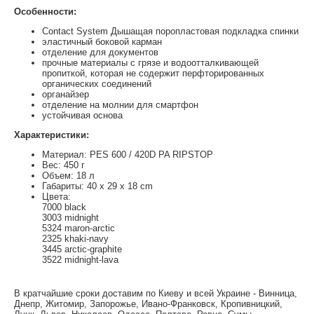
Особенности:
Contact System Дышащая поропластовая подкладка спинки
эластичный боковой карман
отделение для документов
прочные материалы с грязе и водоотталкивающей
пропиткой, которая не содержит перфторированных
органических соединений
органайзер
отделение на молнии для смартфон
устойчивая основа
Характеристики:
Материал: PES 600 / 420D PA RIPSTOP
Вес: 450 г
Объем: 18 л
Габариты: 40 x 29 x 18 cm
Цвета:
7000 black
3003 midnight
5324 maron-arctic
2325 khaki-navy
3445 arctic-graphite
3522 midnight-lava
В кратчайшие сроки доставим по Киеву и всей Украине - Винница,
Днепр, Житомир, Запорожье, Ивано-Франковск, Кропивницкий,