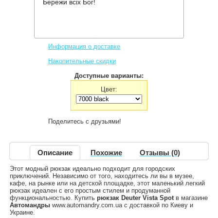
Бережи всіх Бог!
Производитель:
Deuter
Код товара:
Vista Spot
1,708 грн.
Нет в наличии
,
Информация о доставке
Накопительные скидки
Доступные варианты:
Цвет:
Поделитесь с друзьями!
Описание
Похожие
Отзывы (0)
Этот модный рюкзак идеально подходит для городских
приключений. Независимо от того, находитесь ли вы в музее,
кафе, на рынке или на детской площадке, этот маленький легкий
рюкзак идеален с его простым стилем и продуманной
функциональностью. Купить
рюкзак Deuter Vista Spot
в магазине
Автомандры
www.automandry.com.ua с доставкой по Киеву и
Украине.