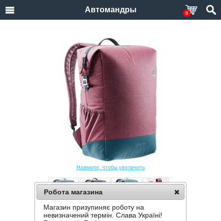
Автомандры
0
Нажмите, чтобы увеличить
Робота магазина
Магазин призупиняє роботу на
РЮКЗАК DEUTER VISTA SPOT
невизначений термін. Слава Україні!