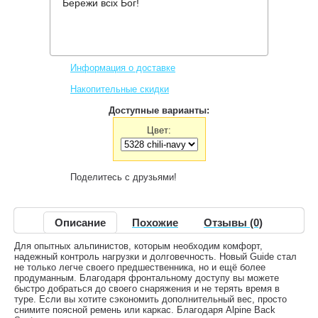
Бережи всіх Бог!
Производитель:
Deuter
Код товара:
Guide 42+ SL
5,348 грн.
Нет в наличии
,
Информация о доставке
Накопительные скидки
Доступные варианты:
Цвет:
Поделитесь с друзьями!
Описание
Похожие
Отзывы (0)
Для опытных альпинистов, которым необходим комфорт,
надежный контроль нагрузки и долговечность. Новый Guide стал
не только легче своего предшественника, но и ещё более
продуманным. Благодаря фронтальному доступу вы можете
быстро добраться до своего снаряжения и не терять время в
туре. Если вы хотите сэкономить дополнительный вес, просто
снимите поясной ремень или каркас. Благодаря Alpine Back