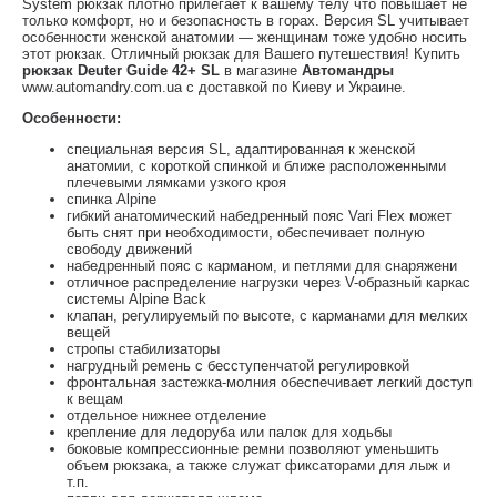
System рюкзак плотно прилегает к вашему телу что повышает не
только комфорт, но и безопасность в горах. Версия SL учитывает
особенности женской анатомии — женщинам тоже удобно носить
этот рюкзак. Отличный рюкзак для Вашего путешествия! Купить
рюкзак Deuter Guide 42+ SL
в магазине
Автомандры
www.automandry.com.ua с доставкой по Киеву и Украине.
Особенности:
специальная версия SL, адаптированная к женской
анатомии, с короткой спинкой и ближе расположенными
плечевыми лямками узкого кроя
спинка Alpine
гибкий анатомический набедренный пояс Vari Flex может
быть снят при необходимости, обеспечивает полную
свободу движений
набедренный пояс с карманом, и петлями для снаряжени
отличное распределение нагрузки через V-образный каркас
системы Alpine Back
клапан, регулируемый по высоте, с карманами для мелких
вещей
стропы стабилизаторы
нагрудный ремень с бесступенчатой регулировкой
фронтальная застежка-молния обеспечивает легкий доступ
к вещам
отдельное нижнее отделение
крепление для ледоруба или палок для ходьбы
боковые компрессионные ремни позволяют уменьшить
объем рюкзака, а также служат фиксаторами для лыж и
т.п.