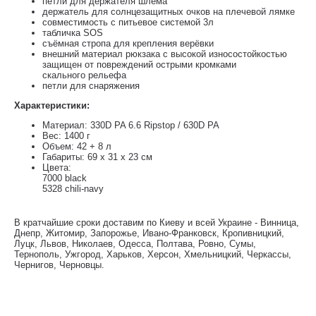
петли для держателя шлема
держатель для солнцезащитных очков на плечевой лямке
совместимость с питьевое системой 3л
табличка SOS
съёмная стропа для крепления верёвки
внешний материал рюкзака с высокой износостойкостью
защищен от повреждений острыми кромками
скального рельефа
петли для снаряжения
Характеристики:
Материал: 330D PA 6.6 Ripstop / 630D PA
Вес: 1400 г
Объем: 42 + 8 л
Габариты: 69 x 31 x 23 см
Цвета:
7000 black
5328 chili-navy
В кратчайшие сроки доставим по Киеву и всей Украине - Винница,
Днепр, Житомир, Запорожье, Ивано-Франковск, Кропивницкий,
Луцк, Львов, Николаев, Одесса, Полтава, Ровно, Сумы,
Тернополь, Ужгород, Харьков, Херсон, Хмельницкий, Черкассы,
Чернигов, Черновцы.