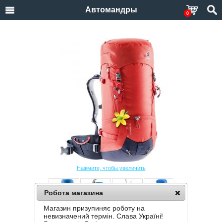
Автомандры
0
Нажмите, чтобы увеличить
Робота магазина
Магазин призупиняє роботу на
РЮКЗАК DEUTER GUIDE 42+ SL
невизначений термін. Слава Україні!