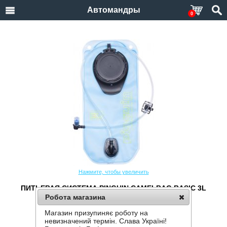
Автомандры
0
Нажмите, чтобы увеличить
ПИТЬЕВАЯ СИСТЕМА PINGUIN CAMELBAG BASIC 3L
Робота магазина
Производитель:
Pinguin
Код товара:
Camelbag Basic 3L
Магазин призупиняє роботу на
невизначений термін. Слава Україні!