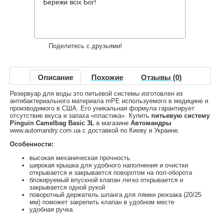
725 грн.
Нет в наличии
,
Бережи всіх Бог!
Информация о доставке
Накопительные скидки
Поделитесь с друзьями!
Описание
Похожие
Отзывы (0)
Резервуар для воды это питьевой системы изготовлен из
антибактериального материала mPE используемого в медицине и
производимого в США. Его уникальная формула гарантирует
отсутствие вкуса и запаха «пластика». Купить
питьевую систему
Pinguin Camelbag Basic 3L
в магазине
Автомандры
www.automandry.com.ua с доставкой по Киеву и Украине.
Особенности:
высокая механическая прочность
широкая крышка для удобного наполнения и очистки
открывается и закрывается поворотом на пол-оборота
блокируемый впускной клапан легко открывается и
закрывается одной рукой
поворотный держатель шланга для лямки рюкзака (20/25
мм) поможет закрепить клапан в удобном месте
удобная ручка