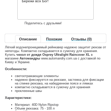
1,266 грн.
Нет в наличии
,
Бережи всіх Бог!
Информация о доставке
Накопительные скидки
Поделитесь с друзьями!
Описание
Похожие
Отзывы (0)
Лёгкий водонепроницаемый рейнкавер надежно защитит рюкзак от
непогоды. Компактно складывается в сумочку для хранения.
Купить
чехол от дождя Osprey Ultralight Raincover XL
в
магазине
Автомандры
www.automandry.com.ua с доставкой по
Киеву и Украине.
Особенности:
светоотражающие элементы
надежно фиксируется на рюкзаке, застежка для фиксации
на спинке рюкзака, на набедренном поясе и лямках
компактно складывается в сумочку для хранения
проклеенные швы
Характеристики:
Материал: 40D Nylon Ripstop
Объем рюкзака: 75 - 100 л