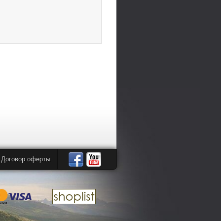
Договор оферты
Автомандры
Автомандры
в
в
Facebook
YouTube