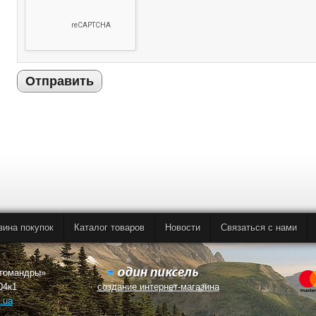
Отправить
зина покупок
Каталог товаров
Новости
Связаться с нами
втомандры»
04к1
создание интернет-магазина
.ua