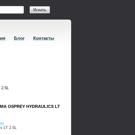
Искать
тия
Блог
Контакты
 2.5L
МА OSPREY HYDRAULICS LT
ey
cs LT 2.5L