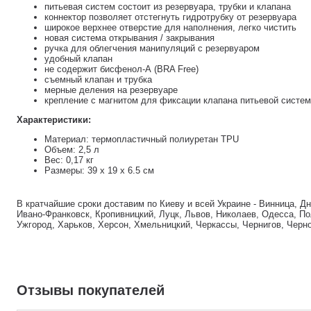
питьевая систем состоит из резервуара, трубки и клапана
коннектор позволяет отстегнуть гидротрубку от резервуара
широкое верхнее отверстие для наполнения, легко чистить
новая система открывания / закрывания
ручка для облегчения манипуляций с резервуаром
удобный клапан
не содержит бисфенол-А (BRA Free)
съемный клапан и трубка
мерные деления на резервуаре
крепление с магнитом для фиксации клапана питьевой систем
Характеристики:
Материал: термопластичный полиуретан TPU
Объем: 2,5 л
Вес: 0,17 кг
Размеры: 39 x 19 x 6.5 см
В кратчайшие сроки доставим по Киеву и всей Украине - Винница, Д
Ивано-Франковск, Кропивницкий, Луцк, Львов, Николаев, Одесса, По
Ужгород, Харьков, Херсон, Хмельницкий, Черкассы, Чернигов, Черн
Отзывы покупателей