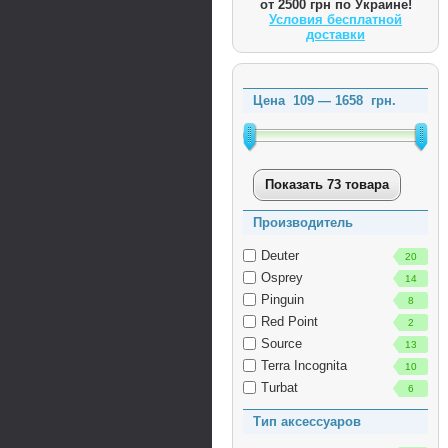
от 2500 грн по Украине!
Условия бесплатной
доставки
Цена
109
—
1658
грн.
Показать 73 товара
Производитель
Deuter
20
Osprey
14
Pinguin
8
Red Point
2
Source
13
Terra Incognita
10
Turbat
6
Тип аксессуаров