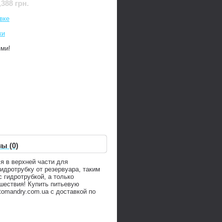
,388 грн.
вке
ки
ями!
ы (0)
ся в верхней части для
идротрубку от резервуара, таким
 гидротрубкой, а только
шествия! Купить питьевую
omandry.com.ua с доставкой по