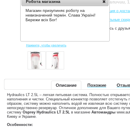
Робота магазина
1
Нет в наличии
,
Магазин призупиняє роботу на
Информация о доста
невизначений термін. Слава Україні!
Накопительные скид
Бережи всіх Бог!
Поделитесь с друзь
Нажмите, чтобы увеличить
Описание
Похожие
Отзыв
Hydraulics LT 2.5L – легкая питьевая система. Полностью открывает
наполнения и чистки. Специальный коннектор позволяет отстегнуть г
образом, систему можно наполнить водой не извлекая всю систему с
непосредственно резервуар. Отличное дополнение для Вашего путе
систему
Osprey Hydraulics LT 2.5L
в магазине
Автомандры
www.aut
Киеву и Украине.
Особенности: