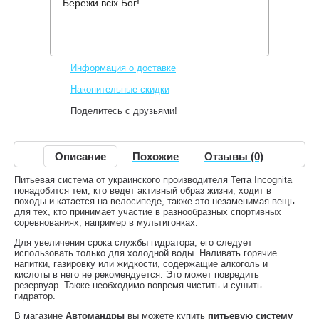
Бережи всіх Бог!
Производитель:
Terra Incognita
Код товара:
Hidro 1,5
391 грн.
Нет в наличии
,
Информация о доставке
Накопительные скидки
Поделитесь с друзьями!
Описание
Похожие
Отзывы (0)
Питьевая система от украинского производителя Terra Incognita
понадобится тем, кто ведет активный образ жизни, ходит в
походы и катается на велосипеде, также это незаменимая вещь
для тех, кто принимает участие в разнообразных спортивных
соревнованиях, например в мультигонках.
Для увеличения срока службы гидратора, его следует
использовать только для холодной воды. Наливать горячие
напитки, газировку или жидкости, содержащие алкоголь и
кислоты в него не рекомендуется. Это может повредить
резервуар. Также необходимо вовремя чистить и сушить
гидратор.
В магазине
Автомандры
вы можете купить
питьевую систему