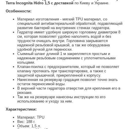
Terra Incognita Hidro 1,5 с доставкой
по Киеву и Украине.
Особенности:
Материал изготовления - мягкий TPU материал, со
специальной антибактериальной обработкой, подавляющей
развитие бактерий на внутренних стенках гидратора.
Гидратор имеет удобную широкую горловину диаметром 8
см, которая позволяет удобно наполнять водой и без
трудности очищать внутри. Горловина закрывается
надежной резьбовой крышкой, а так же оборудована
удобной ручкой для переноски.
Съемный шланг длиной 1 м закрепляется простым и
надежным резьбовым соединением с уплотнительными
кольцами.
Клапан-поилка с предохранителем, который не позволяет
клапану протекать при транспортировке, а также с
защитной крышечкой, прикрепленной к корпусу.
Нанесенная на резервуар градация позволит точно знать
остаток переносимой воды.
В верхней части гидратора отверстия для крепления его в
рюкзаке.
Так же на резервуаре нанесены инструкции по его
использованию и уходу за ним.
Характеристики:
Материал: TPU
Вес: 188 г.
Объем: 1,5 л.