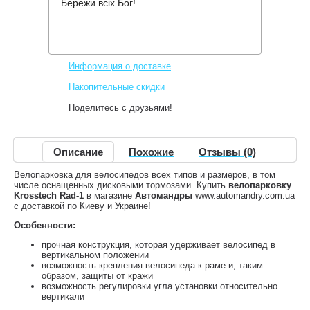
Бережи всіх Бог!
Производитель:
Krosstech
Код товара:
Rad-1
1,155 грн.
Нет в наличии
,
Информация о доставке
Накопительные скидки
Поделитесь с друзьями!
Описание
Похожие
Отзывы (0)
Велопарковка для велосипедов всех типов и размеров, в том
числе оснащенных дисковыми тормозами. Купить
велопарковку
Krosstech Rad-1
в магазине
Автомандры
www.automandry.com.ua
с доставкой по Киеву и Украине!
Особенности:
прочная конструкция, которая удерживает велосипед в
вертикальном положении
возможность крепления велосипеда к раме и, таким
образом, защиты от кражи
возможность регулировки угла установки относительно
вертикали