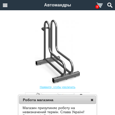
Автомандры
0
Нажмите, чтобы увеличить
Робота магазина
Магазин призупиняє роботу на
ВЕЛОПАРКОВКА KROSSTECH RAD-1
невизначений термін. Слава Україні!