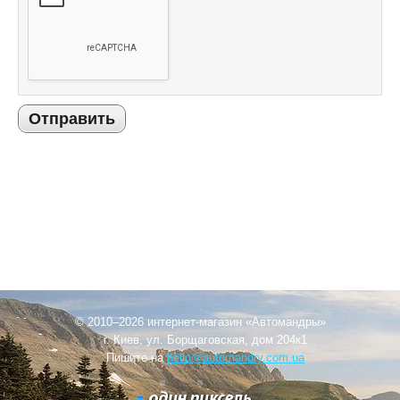
Отправить
© 2010–2026 интернет-магазин «Автомандры»
г. Киев, ул. Борщаговская, дом 204к1
Пишите на
hello@automandry.com.ua