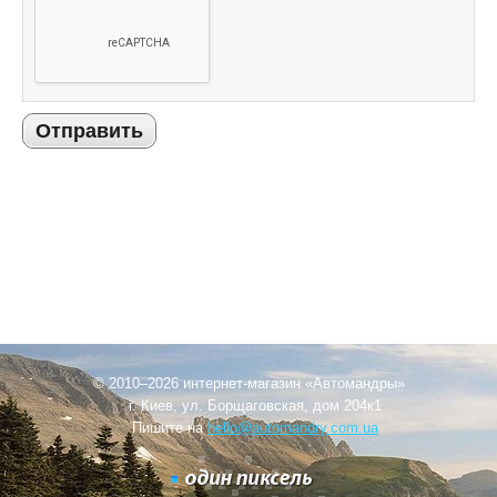
Отправить
© 2010–2026 интернет-магазин «Автомандры»
г. Киев, ул. Борщаговская, дом 204к1
Пишите на
hello@automandry.com.ua