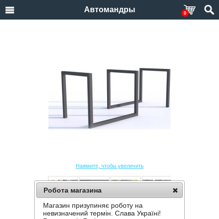
Автомандры
0
Нажмите, чтобы увеличить
Робота магазина
Магазин призупиняє роботу на
ВЕЛОПАРКОВКА KROSSTECH IRYS III
невизначений термін. Слава Україні!