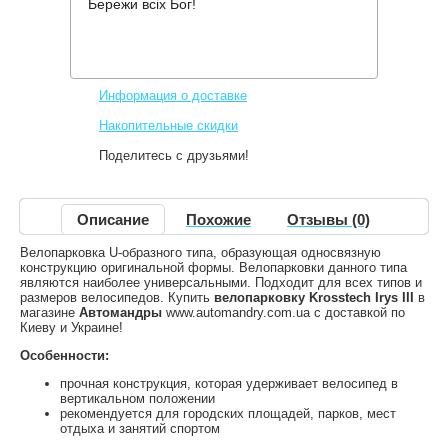
Бережи всіх Бог!
Производитель:
Krosstech
Код товара:
Irys III
7,855 грн.
Нет в наличии
,
Информация о доставке
Накопительные скидки
Поделитесь с друзьями!
Описание
Похожие
Отзывы (0)
Велопарковка U-образного типа, образующая односвязную
конструкцию оригинальной формы. Велопарковки данного типа
являются наиболее универсальными. Подходит для всех типов и
размеров велосипедов. Купить
велопарковку Krosstech Irys III
в
магазине
Автомандры
www.automandry.com.ua с доставкой по
Киеву и Украине!
Особенности:
прочная конструкция, которая удерживает велосипед в
вертикальном положении
рекомендуется для городских площадей, парков, мест
отдыха и занятий спортом