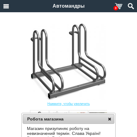
Автомандры
0
Нажмите, чтобы увеличить
Робота магазина
Магазин призупиняє роботу на
ВЕЛОПАРКОВКА KROSSTECH RAD-2
невизначений термін. Слава Україні!