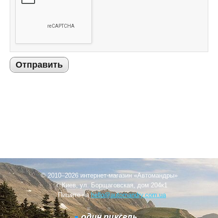
Отправить
© 2010–2026 интернет-магазин «Автомандры»
г. Киев, ул. Борщаговская, дом 204к1
Пишите на
hello@automandry.com.ua