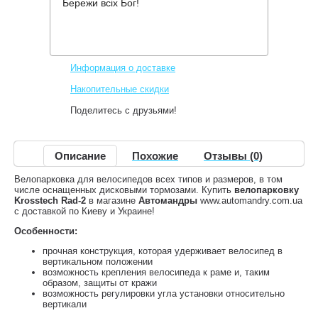
Бережи всіх Бог!
Производитель:
Krosstech
Код товара:
Rad-2
1,925 грн.
Нет в наличии
,
Информация о доставке
Накопительные скидки
Поделитесь с друзьями!
Описание
Похожие
Отзывы (0)
Велопарковка для велосипедов всех типов и размеров, в том
числе оснащенных дисковыми тормозами. Купить
велопарковку
Krosstech Rad-2
в магазине
Автомандры
www.automandry.com.ua
с доставкой по Киеву и Украине!
Особенности:
прочная конструкция, которая удерживает велосипед в
вертикальном положении
возможность крепления велосипеда к раме и, таким
образом, защиты от кражи
возможность регулировки угла установки относительно
вертикали