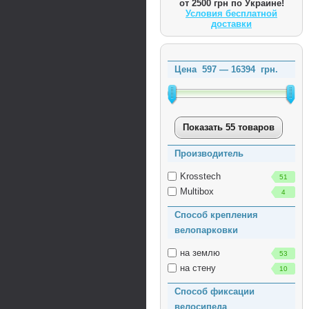
от 2500 грн по Украине!
Условия бесплатной
доставки
Цена
597
—
16394
грн.
Показать 55 товаров
Производитель
Krosstech
51
Multibox
4
Способ крепления
велопарковки
на землю
53
на стену
10
Способ фиксации
велосипеда