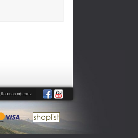
Договор оферты
Автомандры
Автомандры
в
в
Facebook
YouTube