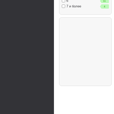
6
11
7 и более
4