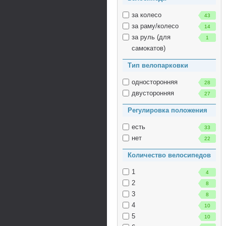
за колесо
43
за раму/колесо
14
за руль (для
1
самокатов)
Тип велопарковки
односторонняя
28
двусторонняя
27
Регулировка положения
есть
33
нет
22
Количество велосипедов
1
4
2
8
3
8
4
10
5
10