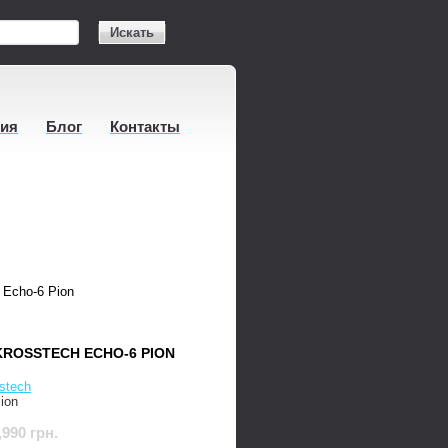
Искать
тия
Блог
Контакты
 Echo-6 Pion
ROSSTECH ECHO-6 PION
stech
ion
,990 грн.