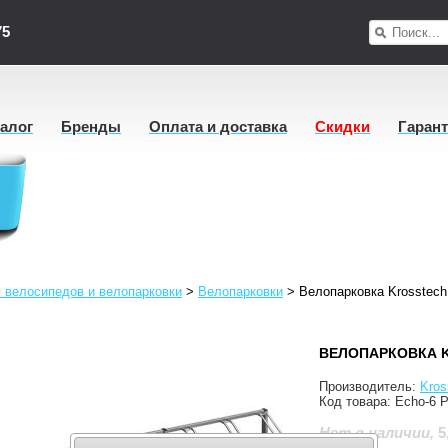
75
талог
Бренды
Оплата и доставка
Скидки
Гаран
 велосипедов и велопарковки
>
Велопарковки
>
Велопарковка Krosstech
ВЕЛОПАРКОВКА K
Производитель:
Kros
Код товара:
Echo-6 P
5
Нет в наличии
,