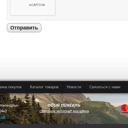
Отправить
зина покупок
Каталог товаров
Новости
Связаться с нами
втомандры»
04к1
создание интернет-магазина
.ua