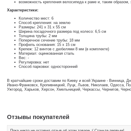
возможность крепления велосипеда к раме и, таким образом,
Характеристики:
Количество мест: 6
Способ крепления: на землю
Размеры: 241 х 31 х 55 см
Ширина посадочного размера под колесо: 6,5 см
Толщина трубы: 2 мм
Поперечное сечение трубы: 18 мм
Профиль основания: 15 x 15 см
Крепеж: 12 винтов с дюбелями 8 мм (в комплекте)
Материал: оцинкованная сталь
Вес: -
Регулировка: нет
Способ парковки: односторонний
В кратчайшие сроки доставим по Киеву и всей Украине - Винница, Д
Ивано-Франковск, Кропивницкий, Луцк, Львов, Николаев, Одесса, По
Ужгород, Харьков, Херсон, Хмельницкий, Черкассы, Чернигов, Черн
Отзывы покупателей
Пока никто не оставил отзыв об этом товаре :( Станьте первым!