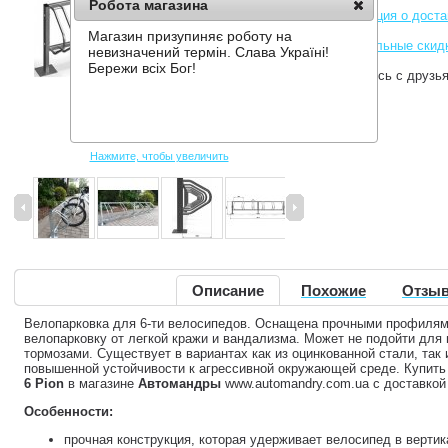
Робота магазина
Информация о доста
Магазин призупиняє роботу на
Накопительные скид
невизначений термін. Слава Україні!
Бережи всіх Бог!
Поделитесь с друзь
Нажмите, чтобы увеличить
Описание
Похожие
Отзыв
Велопарковка для 6-ти велосипедов. Оснащена прочными профиля
велопарковку от легкой кражи и вандализма. Может не подойти для
тормозами. Существует в вариантах как из оцинкованной стали, та
повышенной устойчивости к агрессивной окружающей среде. Купит
6 Pion
в магазине
Автомандры
www.automandry.com.ua с доставкой 
Особенности:
прочная конструкция, которая удерживает велосипед в верти