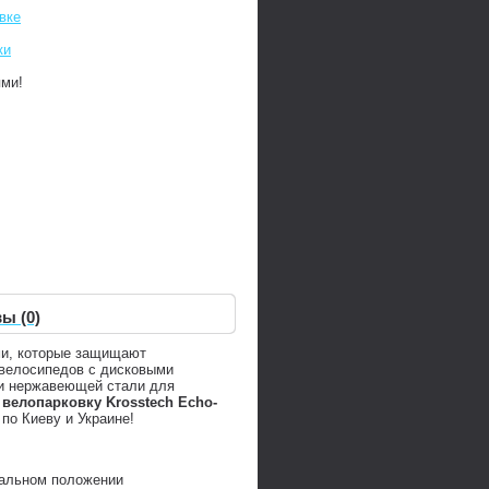
вке
ки
ями!
ы (0)
ми, которые защищают
 велосипедов с дисковыми
к и нержавеющей стали для
ь
велопарковку Krosstech Echo-
по Киеву и Украине!
кальном положении