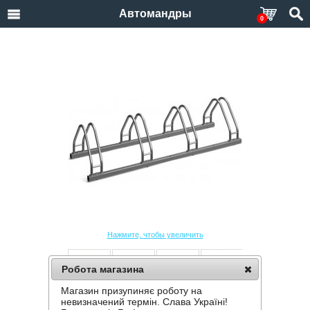
Автомандры
0
Нажмите, чтобы увеличить
Робота магазина
Магазин призупиняє роботу на
ВЕЛОПАРКОВКА KROSSTECH ECHO-4
невизначений термін. Слава Україні!