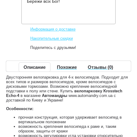
Бережи всіх Бог!
Производитель:
Krosstech
Код товара:
Echo-4
2,412 грн.
Нет в наличии
,
Информация о доставке
Накопительные скидки
Поделитесь с друзьями!
Описание
Похожие
Отзывы (0)
Двусторонняя велопарковка для 4-х велосипедов. Подходит для
всех типов и размеров велосипедов, кроме велосипедов с
дисковыми тормозами. Возможно крепление велосипедной
подставки к полу или стене. Купить
велопарковку Krosstech
Echo-4
в магазине
Автомандры
www.automandry.com.ua с
доставкой по Киеву и Украине!
Особенности:
прочная конструкция, которая удерживает велосипед в
вертикальном положении
возможность крепления велосипеда к раме и, таким
образом, защиты от кражи
возможность регулировки угла установки относительно