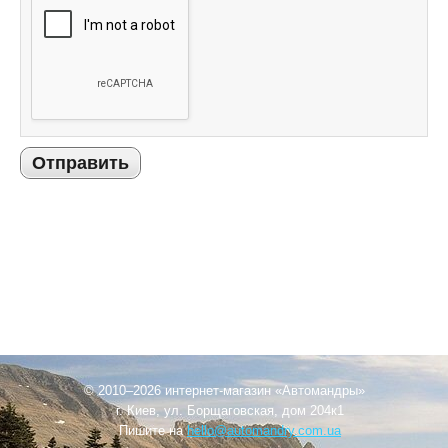
Отправить
© 2010–2026 интернет-магазин «Автомандры»
г. Киев, ул. Борщаговская, дом 204к1
Пишите на
hello@automandry.com.ua