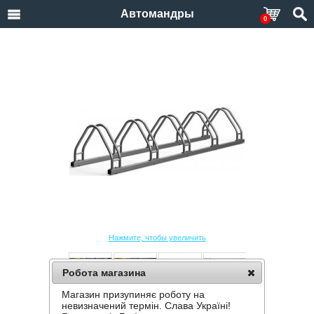
Автомандры
0
Нажмите, чтобы увеличить
Робота магазина
Магазин призупиняє роботу на
ВЕЛОПАРКОВКА KROSSTECH ECHO-5
невизначений термін. Слава Україні!