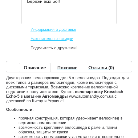
Бережи всіх Бог!
Производитель:
Krosstech
Код товара:
Echo-5
3,156 грн.
Нет в наличии
,
Информация о доставке
Накопительные скидки
Поделитесь с друзьями!
Описание
Похожие
Отзывы (0)
Двусторонняя велопарковка для 5-х велосипедов. Подходит для
всех типов и размеров велосипедов, кроме велосипедов с
дисковыми тормозами. Возможно крепление велосипедной
подставки к полу или стене. Купить
велопарковку Krosstech
Echo-5
в магазине
Автомандры
www.automandry.com.ua с
доставкой по Киеву и Украине!
Особенности:
прочная конструкция, которая удерживает велосипед в
вертикальном положении
возможность крепления велосипеда к раме и, таким
образом, защиты от кражи
возможность регулировки угла установки относительно