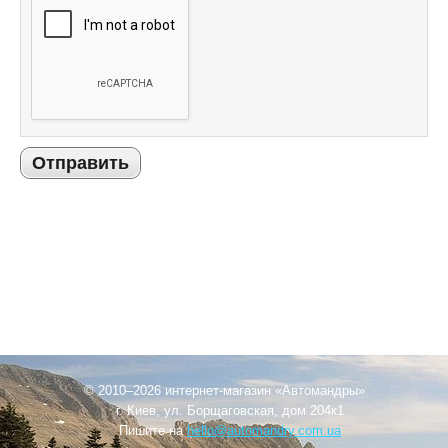
Отправить
© 2010–2026 интернет-магазин «Автомандры»
г. Киев, ул. Борщаговская, дом 204к1
Пишите на
hello@automandry.com.ua