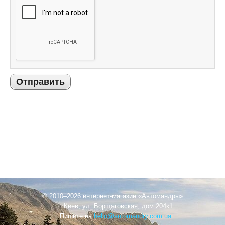
Отправить
© 2010–2026 интернет-магазин «Автомандры»
г. Киев, ул. Борщаговская, дом 204к1
Пишите на
hello@automandry.com.ua