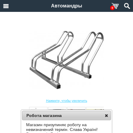
Автомандры
0
Нажмите, чтобы увеличить
Робота магазина
Магазин призупиняє роботу на
ВЕЛОПАРКОВКА KROSSTECH CROSS-2
невизначений термін. Слава Україні!