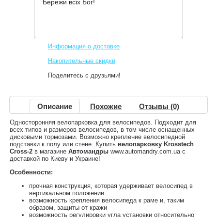
Бережи всіх Бог!
Производитель:
Krosstech
Код товара:
Cross-2
1,373 грн.
Нет в наличии
,
Информация о доставке
Накопительные скидки
Поделитесь с друзьями!
Описание
Похожие
Отзывы (0)
Односторонняя велопарковка для велосипедов. Подходит для
всех типов и размеров велосипедов, в том числе оснащенных
дисковыми тормозами. Возможно крепление велосипедной
подставки к полу или стене. Купить
велопарковку Krosstech
Cross-2
в магазине
Автомандры
www.automandry.com.ua с
доставкой по Киеву и Украине!
Особенности:
прочная конструкция, которая удерживает велосипед в
вертикальном положении
возможность крепления велосипеда к раме и, таким
образом, защиты от кражи
возможность регулировки угла установки относительно