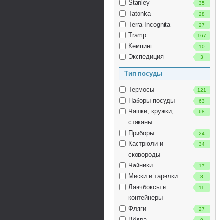
Stanley
35
Tatonka
28
Terra Incognita
27
Tramp
167
Кемпинг
10
Экспедиция
3
Тип посуды
Термосы
121
Наборы посуды
63
Чашки, кружки,
68
стаканы
Приборы
24
Кастрюли и
34
сковороды
Чайники
17
Миски и тарелки
8
Ланчбоксы и
11
контейнеры
Фляги
27
Вёдра
9