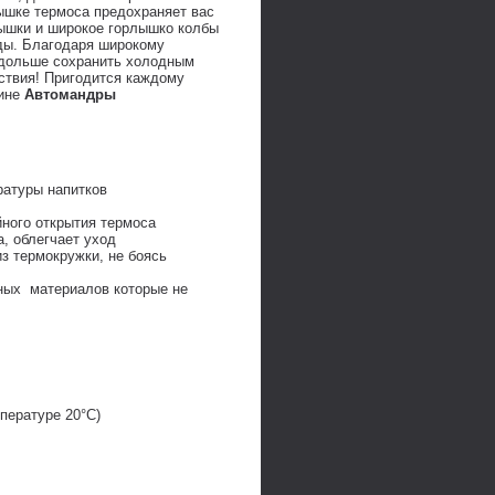
рышке термоса предохраняет вас
рышки и широкое горлышко колбы
оды. Благодаря широкому
 дольше сохранить холодным
ствия! Пригодится каждому
ине
Автомандры
ратуры напитков
ного открытия термоса
, облегчает уход
з термокружки, не боясь
сных материалов которые не
пературе 20°C)