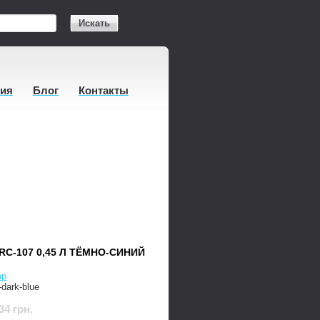
Искать
тия
Блог
Контакты
C-107 0,45 Л ТЁМНО-СИНИЙ
mp
dark-blue
34 грн.