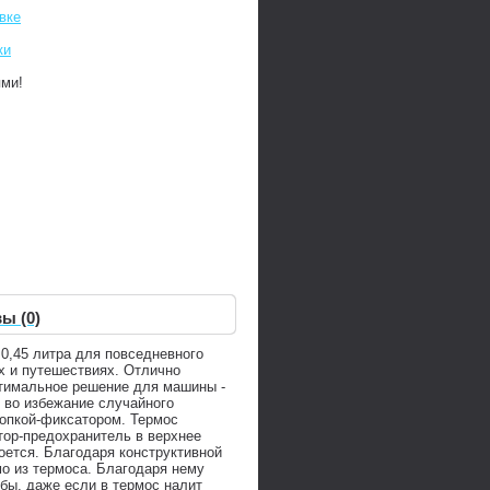
вке
ки
ями!
ы (0)
0,45 литра для повседневного
ах и путешествиях. Отлично
птимальное решение для машины -
 во избежание случайного
нопкой-фиксатором. Термос
тор-предохранитель в верхнее
оется. Благодаря конструктивной
мо из термоса. Благодаря нему
бы, даже если в термос налит