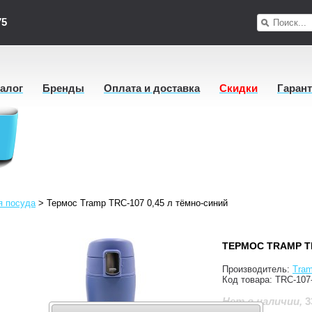
75
талог
Бренды
Оплата и доставка
Скидки
Гаран
я посуда
>
Термос Tramp TRC-107 0,45 л тёмно-синий
ТЕРМОС TRAMP TR
Производитель:
Tra
Код товара:
TRC-107-
3
Нет в наличии
,