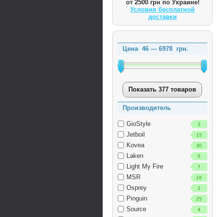
от 2500 грн по Украине!
Условия бесплатной
доставки
Цена
46
—
6978
грн.
Показать 377 товаров
Производитель
GioStyle
3
Jetboil
15
Kovea
30
Laken
5
Light My Fire
7
MSR
16
Osprey
2
Pinguin
25
Source
4