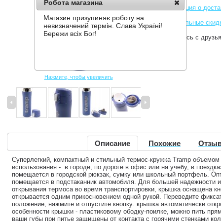
Робота магазина
Информация о доста
Магазин призупиняє роботу на
Накопительные скид
невизначений термін. Слава Україні!
Бережи всіх Бог!
Поделитесь с друзь
Нажмите, чтобы увеличить
Описание
Похожие
Отзыв
Суперлегкий, компактный и стильный термос-кружка Tramp объемом 
использования - в городе, по дороге в офис или на учебу, в поездк
помещается в городской рюкзак, сумку или школьный портфель. О
помещается в подстаканник автомобиля. Для большей надежности и
открывания термоса во время транспортировки, крышка оснащена к
открывается одним прикосновением одной рукой. Переведите фикса
положение, нажмите и отпустите кнопку: крышка автоматически откр
особенности крышки - пластиковому ободку-поилке, можно пить пря
ваши губы при питье защищены от контакта с горячими стенками кол