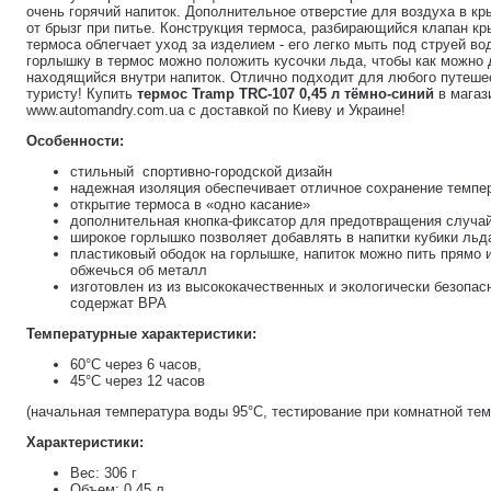
очень горячий напиток. Дополнительное отверстие для воздуха в к
от брызг при питье. Конструкция термоса, разбирающийся клапан к
термоса облегчает уход за изделием - его легко мыть под струей в
горлышку в термос можно положить кусочки льда, чтобы как можно
находящийся внутри напиток. Отлично подходит для любого путеше
туристу! Купить
термос Tramp TRC-107 0,45 л тёмно-синий
в магаз
www.automandry.com.ua с доставкой по Киеву и Украине!
Особенности:
стильный спортивно-городской дизайн
надежная изоляция обеспечивает отличное сохранение темпе
открытие термоса в «одно касание»
дополнительная кнопка-фиксатор для предотвращения случай
широкое горлышко позволяет добавлять в напитки кубики льда
пластиковый ободок на горлышке, напиток можно пить прямо и
обжечься об металл
изготовлен из из высококачественных и экологически безопа
содержат BPA
Температурные характеристики:
60°С через 6 часов,
45°С через 12 часов
(начальная температура воды 95°C, тестирование при комнатной тем
Характеристики:
Вес: 306 г
Объем: 0.45 л