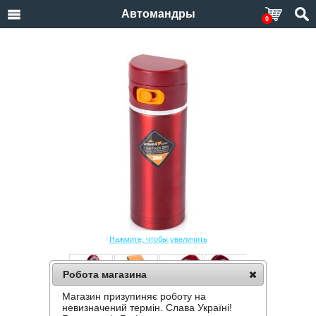
Автомандры
0
Нажмите, чтобы увеличить
Робота магазина
Магазин призупиняє роботу на
ТЕРМОС KOVEA ONE-TOUCH SLIM 200
невизначений термін. Слава Україні!