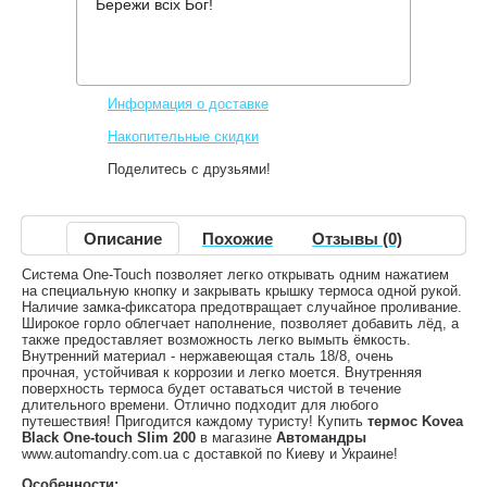
Бережи всіх Бог!
Производитель:
Kovea
Код товара:
One-touch Slim 200
488 грн.
Нет в наличии
,
Информация о доставке
Накопительные скидки
Поделитесь с друзьями!
Описание
Похожие
Отзывы (0)
Система One-Touch позволяет легко открывать одним нажатием
на специальную кнопку и закрывать крышку термоса одной рукой.
Наличие замка-фиксатора предотвращает случайное проливание.
Широкое горло облегчает наполнение, позволяет добавить лёд, а
также предоставляет возможность легко вымыть ёмкость.
Внутренний материал - нержавеющая сталь 18/8, очень
прочная, устойчивая к коррозии и легко моется. Внутренняя
поверхность термоса будет оставаться чистой в течение
длительного времени. Отлично подходит для любого
путешествия! Пригодится каждому туристу! Купить
термос Kovea
Black One-touch Slim 200
в магазине
Автомандры
www.automandry.com.ua с доставкой по Киеву и Украине!
Особенности: