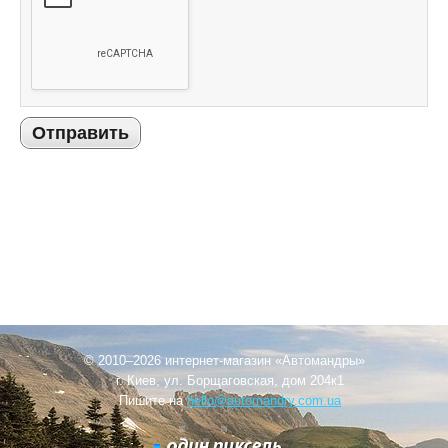
Отправить
© 2010–2026 интернет-магазин «Автомандры»
г. Киев, ул. Борщаговская, дом 204к1
Пишите на
hello@automandry.com.ua