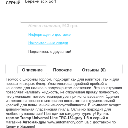
Бережи всіх Бог!
СЕРЫЙ
Производитель:
Tramp
Код товара:
TRC-134-grey
913 грн.
Нет в наличии
,
Информация о доставке
Накопительные скидки
Поделитесь с друзьями!
Описание
Похожие
Отзывы (0)
Термос с широким горлом, подходит как для напитков, так и для
первых и вторых блюд. Укомплектован двойной пробкой с
каналами для налива в полузакрытом состоянии. Эта конструкция
позволяет наливать жидкость, не откручивая пробку полностью,
что уменьшает потерю температуры при использовании. Сделан
из легкого и прочного материала покрытого инструментальной
краской для повышенной износоустойчивости. В комплект входит
дополнительная пластиковая пиала. Отлично подходит для
любого путешествия! Пригодится каждому туристу! Купить
термос Tramp Universal Line TRC-134-grey 1,5 л серый
в
магазине
Автомандры
www.automandry.com.ua с доставкой по
Киеву и Украине!