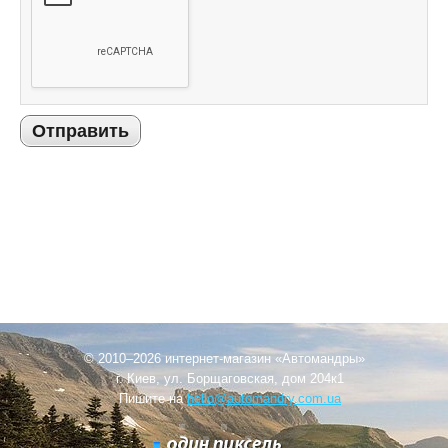
Отправить
© 2010–2026 интернет-магазин «Автомандры»
г. Киев, ул. Борщаговская, дом 204к1
Пишите на
hello@automandry.com.ua