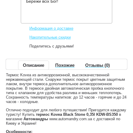
Бережи всіх Бог!
Производитель:
Kovea
Код товара:
KDW-BS350
400 грн.
Нет в наличии
,
Информация о доставке
Накопительные скидки
Поделитесь с друзьями!
Описание
Похожие
Отзывы (0)
Термос Kovea из антикоррозионной, высококачественной
нержавеющей стали. Снаружи термос покрыт цветным защитным
лаком, внутри термоса дополнительное антикоррозионное
покрытие. В термосе двойная автоматическая пробка кнопочного
типа с клапаном для удобства разлива и меньших теплопотерь.
Сохранность температуры напитков: до 12 часов - горячие и до 24
часов - холодные.
Отлично подходит для любого путешествия! Пригодится каждому
туристу! Купить
термос Kovea Black Stone 0,35l KDW-BS350
в
магазине
Автомандры
www.automandry.com.ua с доставкой по
Киеву и Украине!
Особенности: