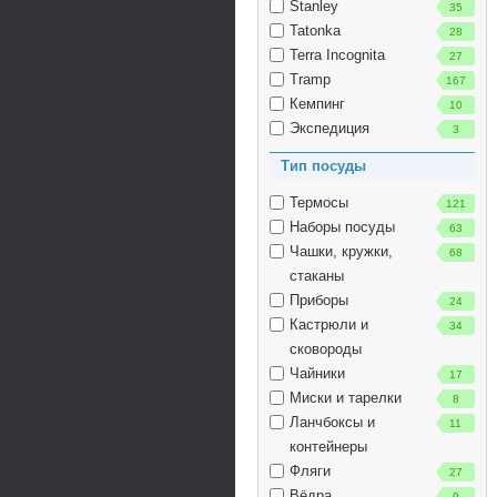
Stanley
35
Tatonka
28
Terra Incognita
27
Tramp
167
Кемпинг
10
Экспедиция
3
Тип посуды
Термосы
121
Наборы посуды
63
Чашки, кружки,
68
стаканы
Приборы
24
Кастрюли и
34
сковороды
Чайники
17
Миски и тарелки
8
Ланчбоксы и
11
контейнеры
Фляги
27
Вёдра
9