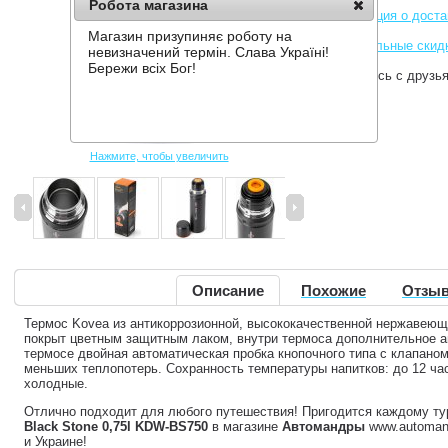
Робота магазина
Информация о доста
Магазин призупиняє роботу на
Накопительные скид
невизначений термін. Слава Україні!
Бережи всіх Бог!
Поделитесь с друзь
Нажмите, чтобы увеличить
Описание
Похожие
Отзыв
Термос Kovea из антикоррозионной, высококачественной нержавеющ
покрыт цветным защитным лаком, внутри термоса дополнительное а
термосе двойная автоматическая пробка кнопочного типа с клапаном
меньших теплопотерь. Сохранность температуры напитков: до 12 часо
холодные.
Отлично подходит для любого путешествия! Пригодится каждому ту
Black Stone 0,75l KDW-BS750
в магазине
Автомандры
www.automand
и Украине!