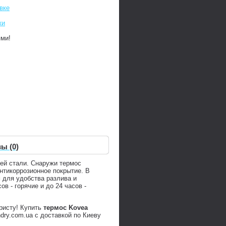
вке
ки
ями!
ы (0)
ей стали. Снаружи термос
нтикоррозионное покрытие. В
 для удобства разлива и
в - горячие и до 24 часов -
ристу! Купить
термос Kovea
ry.com.ua с доставкой по Киеву