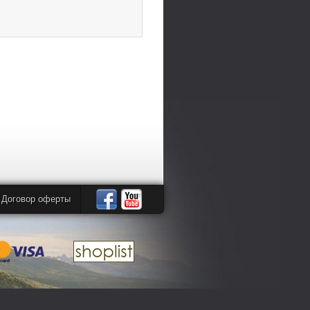
Договор оферты
Автомандры
Автомандры
в
в
Facebook
YouTube