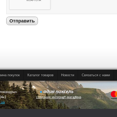
Отправить
зина покупок
Каталог товаров
Новости
Связаться с нами
втомандры»
04к1
создание интернет-магазина
.ua