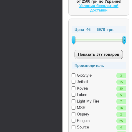
от 2500 грн по Украине!
Условия бесплатной
доставки
Цена
46
—
6978
грн.
Показать 377 товаров
Производитель
GioStyle
3
Jetboil
15
Kovea
30
Laken
5
Light My Fire
7
MSR
16
Osprey
2
Pinguin
25
Source
4