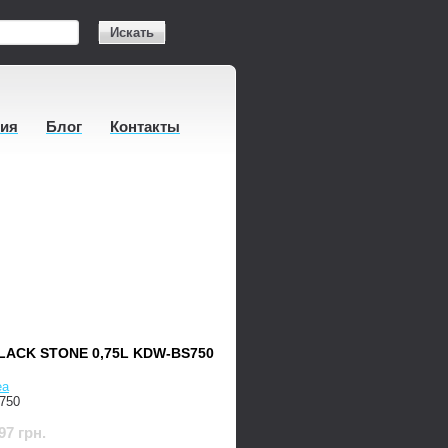
Искать
тия
Блог
Контакты
ACK STONE 0,75L KDW-BS750
ea
750
97 грн.