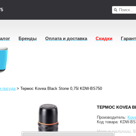
75
талог
Бренды
Оплата и доставка
Скидки
Гаран
я посуда
>
Термос Kovea Black Stone 0,75l KDW-BS750
ТЕРМОС KOVEA BL
Производитель:
Kov
Код товара:
KDW-BS
5
Нет в наличии
,