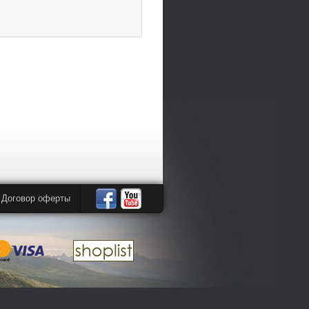
Договор оферты
Автомандры
Автомандры
в
в
Facebook
YouTube