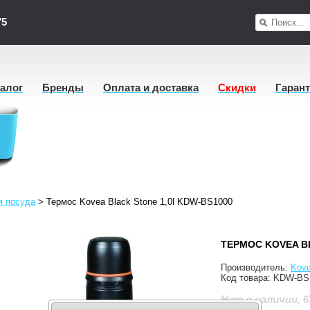
75
талог
Бренды
Оплата и доставка
Скидки
Гаран
я посуда
>
Термос Kovea Black Stone 1,0l KDW-BS1000
ТЕРМОС KOVEA BL
Производитель:
Kov
Код товара:
KDW-BS
6
Нет в наличии
,