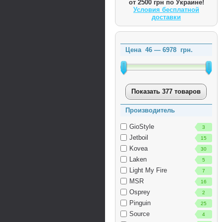
от 2500 грн по Украине!
Условия бесплатной
доставки
Цена
46
—
6978
грн.
Показать 377 товаров
Производитель
GioStyle
3
Jetboil
15
Kovea
30
Laken
5
Light My Fire
7
MSR
16
Osprey
2
Pinguin
25
Source
4