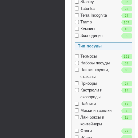
Stanley
35
Tatonka
28
Terra Incognita
27
Tramp
167
Кемпинг
10
Экспедиция
3
Тип посуды
Термосы
121
Наборы посуды
63
Чашки, кружки,
68
стаканы
Приборы
24
Кастрюли и
34
сковороды
Чайники
17
Миски и тарелки
8
Ланчбоксы и
11
контейнеры
Фляги
27
Вёдра
9