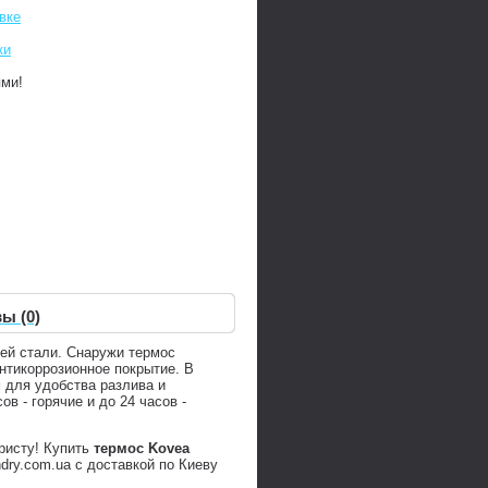
вке
ки
ями!
ы (0)
ей стали. Снаружи термос
нтикоррозионное покрытие. В
 для удобства разлива и
в - горячие и до 24 часов -
ристу! Купить
термос Kovea
ry.com.ua с доставкой по Киеву