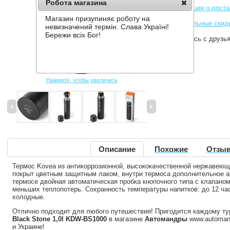
Робота магазина
Информация о доста
Магазин призупиняє роботу на
Накопительные скид
невизначений термін. Слава Україні!
Бережи всіх Бог!
Поделитесь с друзь
Нажмите, чтобы увеличить
Описание
Похожие
Отзыв
Термос Kovea из антикоррозионной, высококачественной нержавеющ
покрыт цветным защитным лаком, внутри термоса дополнительное а
термосе двойная автоматическая пробка кнопочного типа с клапаном
меньших теплопотерь. Сохранность температуры напитков: до 12 часо
холодные.
Отлично подходит для любого путешествия! Пригодится каждому ту
Black Stone 1,0l KDW-BS1000
в магазине
Автомандры
www.automand
и Украине!