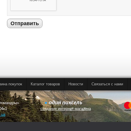
Отправить
зина покупок
Каталог товаров
Новости
Связаться с нами
втомандры»
04к1
создание интернет-магазина
.ua