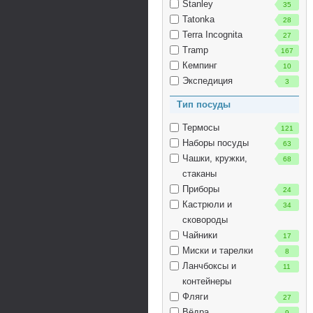
Stanley
35
Tatonka
28
Terra Incognita
27
Tramp
167
Кемпинг
10
Экспедиция
3
Тип посуды
Термосы
121
Наборы посуды
63
Чашки, кружки,
68
стаканы
Приборы
24
Кастрюли и
34
сковороды
Чайники
17
Миски и тарелки
8
Ланчбоксы и
11
контейнеры
Фляги
27
Вёдра
9