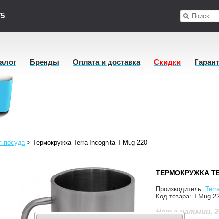
75
талог
Бренды
Оплата и доставка
Скидки
Гаран
я посуда
>
Термокружка Terra Incognita T-Mug 220
ТЕРМОКРУЖКА TE
Производитель:
Terr
Код товара:
T-Mug 2
2
Нет в наличии
,