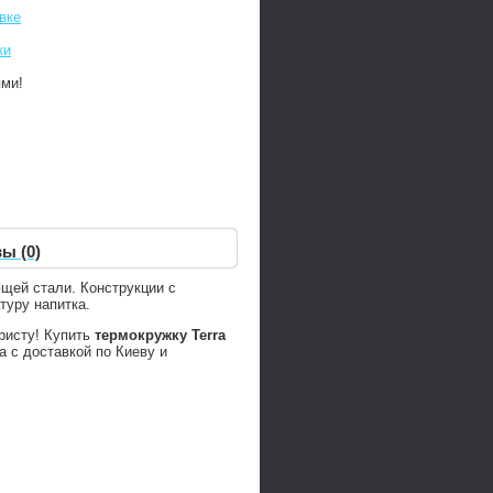
вке
ки
ями!
ы (0)
ющей стали. Конструкции с
туру напитка.
ристу! Купить
термокружку Terra
 с доставкой по Киеву и