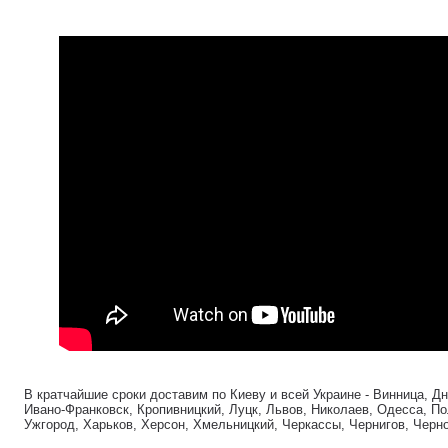
В кратчайшие сроки доставим по Киеву и всей Украине - Винница, Д
Ивано-Франковск, Кропивницкий, Луцк, Львов, Николаев, Одесса, По
Ужгород, Харьков, Херсон, Хмельницкий, Черкассы, Чернигов, Черн