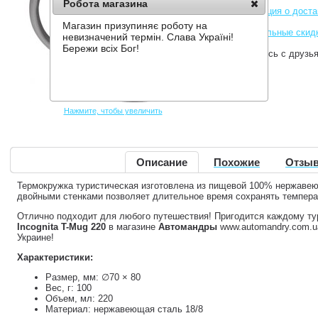
Робота магазина
Информация о доста
Магазин призупиняє роботу на
Накопительные скид
невизначений термін. Слава Україні!
Бережи всіх Бог!
Поделитесь с друзь
Нажмите, чтобы увеличить
Описание
Похожие
Отзыв
Термокружка туристическая изготовлена ​​из пищевой 100% нержаве
двойными стенками позволяет длительное время сохранять темпера
Отлично подходит для любого путешествия! Пригодится каждому ту
Incognita T-Mug 220
в магазине
Автомандры
www.automandry.com.ua
Украине!
Характеристики:
Размер, мм: ∅70 × 80
Вес, г: 100
Объем, мл: 220
Материал: нержавеющая сталь 18/8