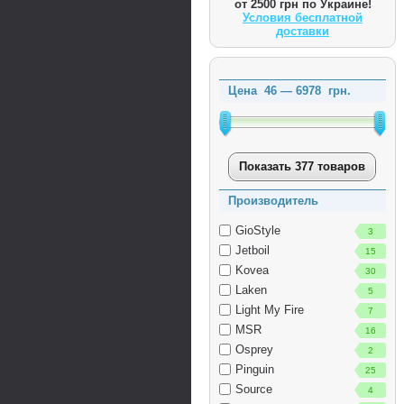
от 2500 грн по Украине!
Условия бесплатной
доставки
Цена
46
—
6978
грн.
Показать 377 товаров
Производитель
GioStyle
3
Jetboil
15
Kovea
30
Laken
5
Light My Fire
7
MSR
16
Osprey
2
Pinguin
25
Source
4